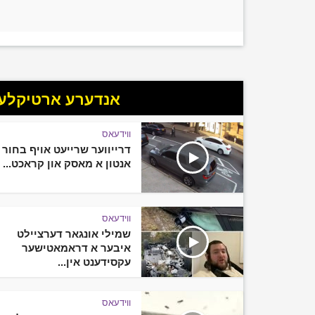
אנדערע ארטיקלען 
ווידעאס
דרייווער שרייעט אויף בחור 
אנטון א מאסק און קראכט...
ווידעאס
שמילי אונגאר דערציילט
איבער א דראמאטישער
עקסידענט אין...
ווידעאס