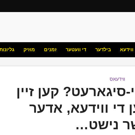
ווידעא
בילדער
די וועטער
זמנים
מוזיק
גליונות
ווידעאס
-סיגארעט? קען זיין
ן די ווידעא, אדער
ר נישט…