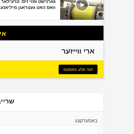
גארנישט אזוי זיס: טרעילאר
וואס האט געטראגן מיליאנען.
אי
ארי ווייזער
זעה אלע פאסטס
שרייב
באמערקונג