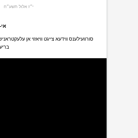
י״ז אלול תשע״ח
אי-
סורוועילענס ווידעא צייגט וויאזוי אן עלעקטראנ
בריען