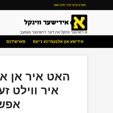
פארבינדט אייך מיט אונז
א רואיגער ווינקל אין דער רוישיגער געוועב
אידישע און אלגעמיינע נייעס
פארשידנס
האט איר אן אי
איר ווילט זע
אפש