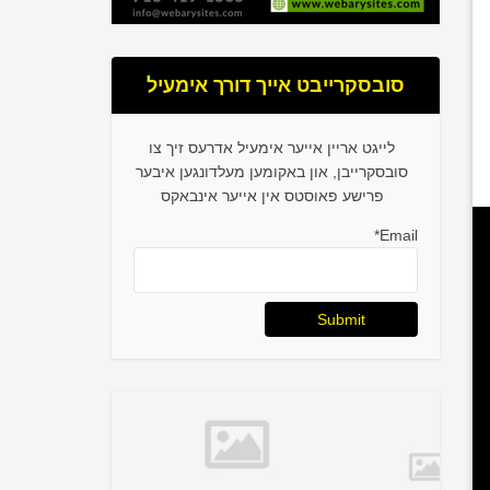
סובסקרייבט אייך דורך אימעיל
לייגט אריין אייער אימעיל אדרעס זיך צו
סובסקרייבן, און באקומען מעלדונגען איבער
פרישע פאוסטס אין אייער אינבאקס
Email*