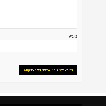
נאָמען
*