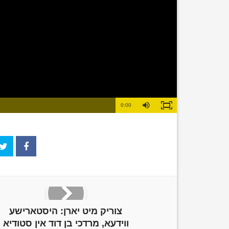
Loaded
:
Mute
0%
Duration
0:00
Fullscreen
Time
צוריק מיט יארן: היסטארישע
ווידעא, מרדכי בן דוד אין סטודיא