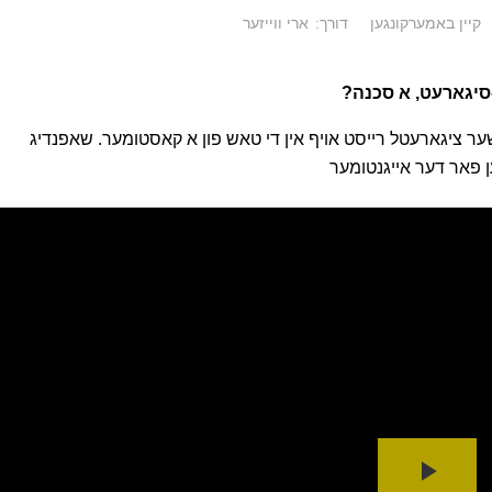
קיין באמערקונגען
דורך:
ארי ווייזער
סיגארעט, א סכנה?
ישער ציגארעטל רייסט אויף אין די טאש פון א קאסטומער. שאפנדיג
 פאר דער אייגנטומער