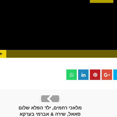
Play
Video
ogress
:
0%
Play
מלאכי רחמים, ילד הפלא שלום
סאאל, שירה & אברמי בערקא