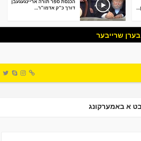
הכנסת ספר תורה אריינגעגעבן
..
דורך כ”ק אדמו”ר...
בערן שרייבער
ט א באמערקונג