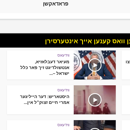
פראדאקשן
וואס קענען אייך אינטערסירן
ווידעאס
צו
מעיאר דעבלאזיא,
אנטשולדיגט זיך פאר כלל
ישראל –...
ווידעאס
היסטאריש: דער הייליגער
אמרי חיים זצוק”ל אין...
ווידעאס