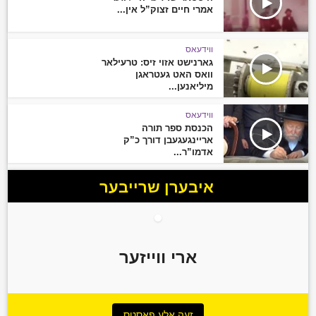
אמרי חיים זצוק”ל אין...
ווידעאס
גארנישט אזוי זיס: טרעילאר
וואס האט געטראגן
מיליאנען...
ווידעאס
הכנסת ספר תורה
אריינגעגעבן דורך כ”ק
אדמו”ר...
איבערן שרייבער
ארי ווייזער
זעה אלע פאסטס