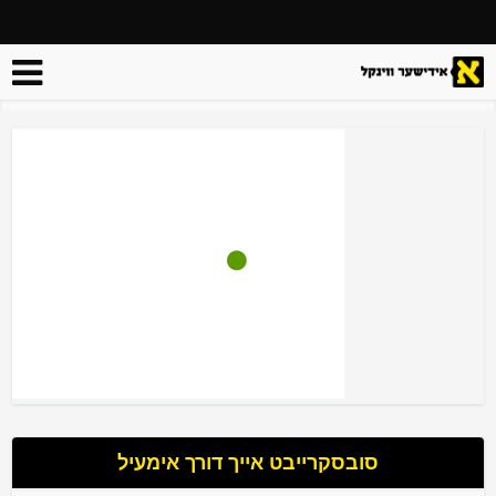
סובסקרייבט אייך דורך אימעיל