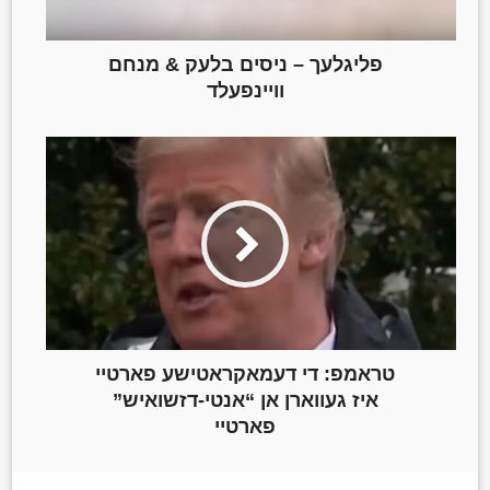
פליגלעך – ניסים בלעק & מנחם
וויינפעלד
טראמפ: די דעמאקראטישע פארטיי
איז געווארן אן “אנטי-דזשואיש”
פארטיי