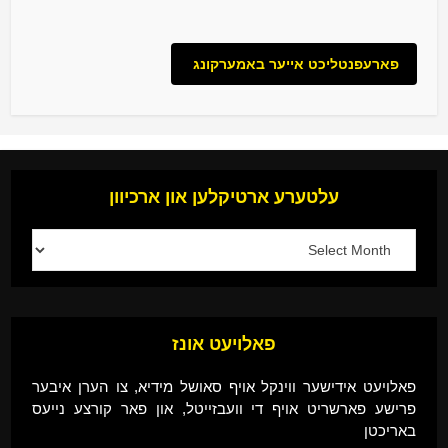
עלטערע ארטיקלען און ארכיוון
פאלויעט אונז
פאלויעט אידישער ווינקל אויף סאושל מידיא, צו הערן איבער
פרישע פארשריט אויף די וועבזייטל, און פאר קורצע נייעס
באריכטן