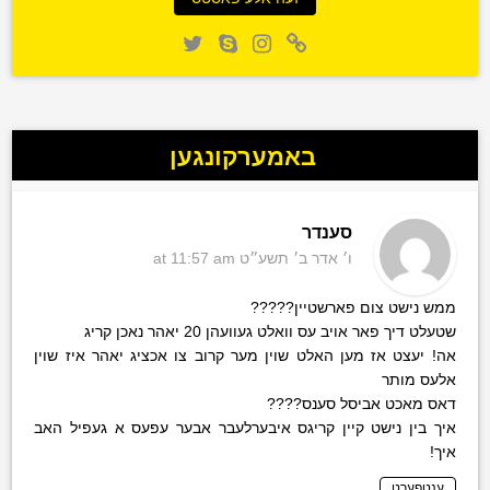
באמערקונגען
סענדר
ו׳ אדר ב׳ תשע״ט
at 11:57 am
ממש נישט צום פארשטיין?????
שטעלט דיך פאר אויב עס וואלט געוועהן 20 יאהר נאכן קריג
אה! יעצט אז מען האלט שוין מער קרוב צו אכציג יאהר איז שוין
אלעס מותר
דאס מאכט אביסל סענס????
איך בין נישט קיין קריגס איבערלעבר אבער עפעס א געפיל האב
איך!
ענטפערט