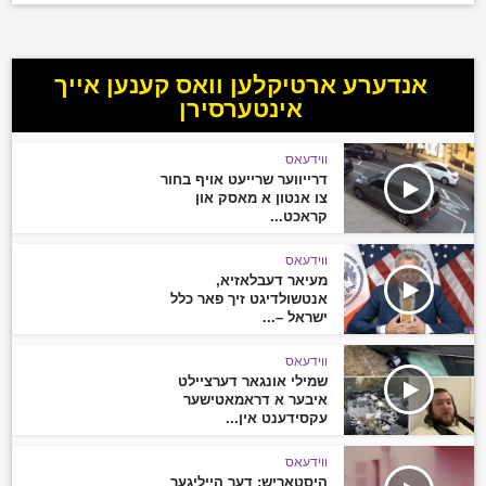
אנדערע ארטיקלען וואס קענען אייך
אינטערסירן
ווידעאס
דרייווער שרייעט אויף בחור
צו אנטון א מאסק און
קראכט...
ווידעאס
מעיאר דעבלאזיא,
אנטשולדיגט זיך פאר כלל
ישראל –...
ווידעאס
שמילי אונגאר דערציילט
איבער א דראמאטישער
עקסידענט אין...
ווידעאס
היסטאריש: דער הייליגער