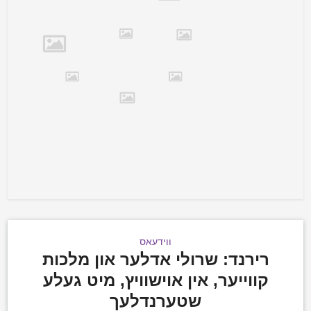
ווידעאס
רירנד: שרולי אדלער און מלכות
קווייער, אין אוישוויץ, מיט געלע
שטערנדלעך