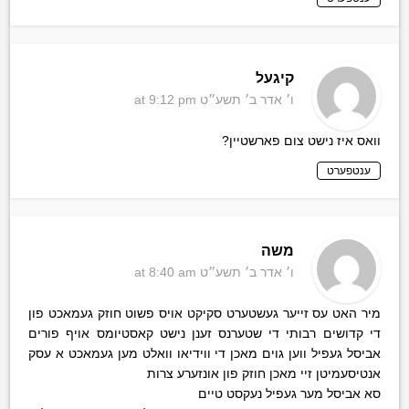
קיגעל
ו׳ אדר ב׳ תשע״ט
at 9:12 pm
וואס איז נישט צום פארשטיין?
ענטפערט
משה
ו׳ אדר ב׳ תשע״ט
at 8:40 am
מיר האט עס זייער געשטערט סקיקט אויס פשוט חוזק געמאכט פון
די קדושים רבותי די שטערנס זענן נישט קאסטיומס אויף פורים
אביסל געפיל ווען גוים מאכן די ווידיאו וואלט מען געמאכט א עסק
אנטיסעמיטן זיי מאכן חוזק פון אונזערע צרות
סא אביסל מער געפיל נעקסט טיים