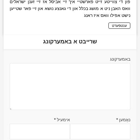
פון די צווייטע זייט פארשטיי איך זיי אביסל אז זיי זענן ישראלים
וואס האבן ניט א מושג בכלל און די גאנצע נושא און זיי פאר שטייען
נישט אפילו וואס איז ראנג
ענטפערט
שרייבט א באמערקונג
באמערקונג
נאָמען
*
אימעיל
*