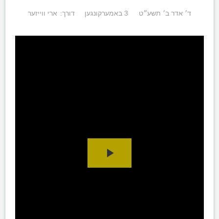
ד׳ אדר ב׳ תשע״ט
3 באמערקונגען
דורך:
ארי ווייזער
Play
Video