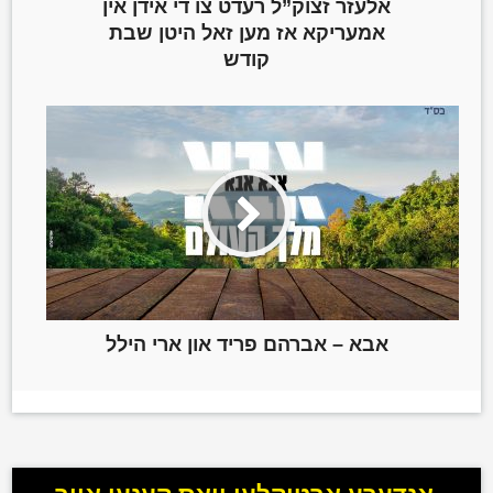
אלעזר זצוק”ל רעדט צו די אידן אין
אמעריקא אז מען זאל היטן שבת
קודש
אבא – אברהם פריד און ארי הילל