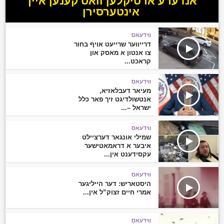
אנדערע ארטיקלען וואס קענען אייך
אינטערסירן
ווידעאס
דרייווער שרייעט אויף בחור
צו אנטון א מאסק און
קראכט...
ווידעאס
מעיאר דעבלאזיא,
אנטשולדיגט זיך פאר כלל
ישראל –...
ווידעאס
שמילי אונגאר דערציילט
איבער א דראמאטישער
עקסידענט אין...
ווידעאס
היסטאריש: דער הייליגער
אמרי חיים זצוק”ל אין...
ווידעאס