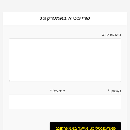
שרייבט א באמערקונג
באמערקונג
נאָמען
*
אימעיל
*