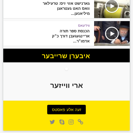
גארנישט אזוי זיס: טרעילאר
וואס האט געטראגן
מיליאנען...
ווידעאס
הכנסת ספר תורה
אריינגעגעבן דורך כ”ק
אדמו”ר...
איבערן שרייבער
ארי ווייזער
זעה אלע פאסטס