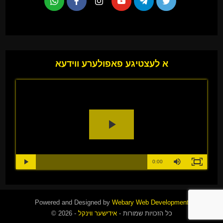
א לעצטיגע פאפולערע ווידעא
Play
Video
Loaded
:
Progress
:
Mute
0%
Duration
0%
0:00
Play
Fullscreen
Time
Powered and Designed by
Webary Web Development
כל הזכויות שמורות -
אידישער ווינקל
- 2026 ©