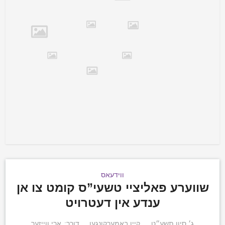
ווידעאס
שווערע פאליציי טשעי”ס קומט צו אן
ענדע אין דעטרויט
ג׳ סיון תשע״ט
קיין באמערקונגען
דורך:
ארי ווייזער