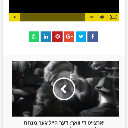
Loaded
:
Progress
:
Mute
0%
Duration
0%
0:00
Play
Fullscreen
Time
יארצייט די וואך: דער הייליגער מנחת