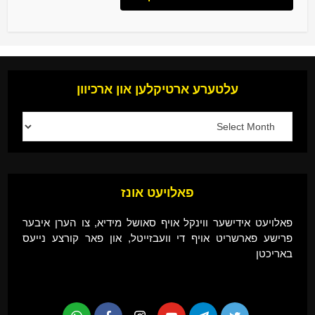
עלטערע ארטיקלען און ארכיוון
פאלויעט אונז
פאלויעט אידישער ווינקל אויף סאושל מידיא, צו הערן איבער
פרישע פארשריט אויף די וועבזייטל, און פאר קורצע נייעס
באריכטן