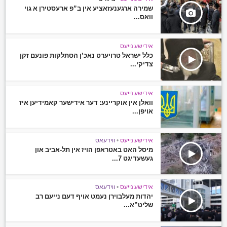
שמירה ארגענעזאציע אין ב”פ ארעסטירן א גוי
וואס...
אידישע נייעס
כלל ישראל טרויערט נאכ’ן הסתלקות פונעם זקן
צדיקי...
אידישע נייעס
וואלן אין אוקריינע: דער אידישער קאמידיען איז
אויפן...
אידישע נייעס
•
ווידעאס
מיסל האט באטראפן הויז אין תל-אביב און
געשעדיגט 7...
אידישע נייעס
•
ווידעאס
יהדות מעלבוירן נעמט אויף דעם נייעם רב
שליט”א...