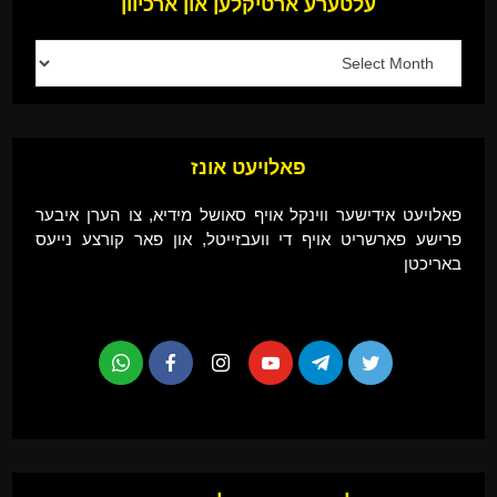
עלטערע ארטיקלען און ארכיוון
פאלויעט אונז
פאלויעט אידישער ווינקל אויף סאושל מידיא, צו הערן איבער
פרישע פארשריט אויף די וועבזייטל, און פאר קורצע נייעס
באריכטן