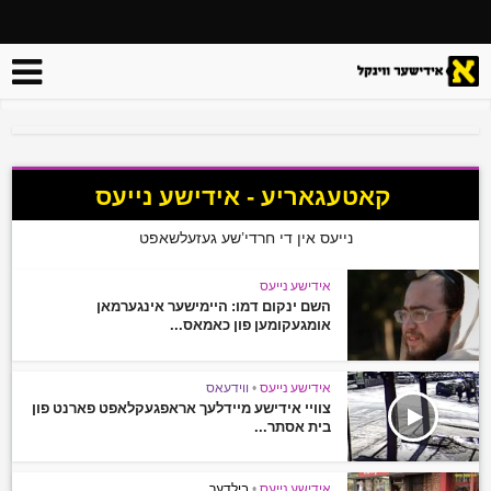
קאטעגאריע - אידישע נייעס
נייעס אין די חרדי’שע געזעלשאפט
אידישע נייעס
השם ינקום דמו: היימישער אינגערמאן
אומגעקומען פון כאמאס...
אידישע נייעס
•
ווידעאס
צוויי אידישע מיידלעך אראפגעקלאפט פארנט פון
בית אסתר...
אידישע נייעס
•
בילדער