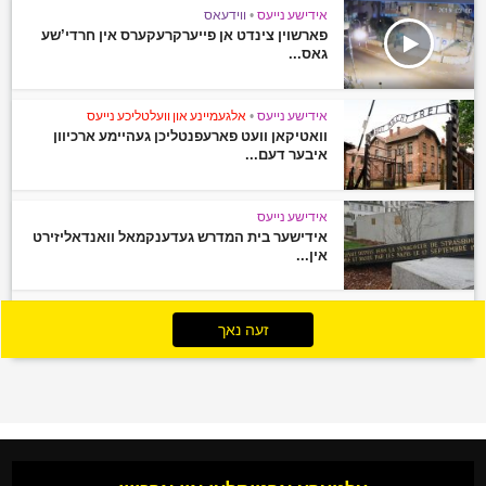
אידישע נייעס
•
ווידעאס
פארשוין צינדט אן פייערקרעקערס אין חרדי’שע
גאס...
אידישע נייעס
•
אלגעמיינע און וועלטליכע נייעס
וואטיקאן וועט פארעפנטליכן געהיימע ארכיוון
איבער דעם...
אידישע נייעס
אידישער בית המדרש געדענקמאל וואנדאליזירט
אין...
זעה נאך