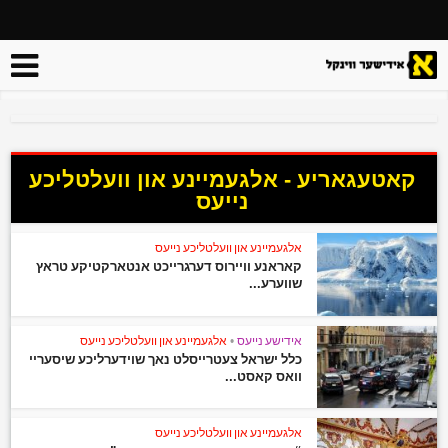
קאטעגאריע - אלגעמיינע און וועלטליכע
נייעס
אלגעמיינע און וועלטליכע נייעס
קאראנע וויירוס דערגרייכט אנטארקטיקע טראץ
שווערע...
אידישע נייעס
•
אלגעמיינע און וועלטליכע נייעס
כלל ישראל צעטרייסלט נאך שוידערליכע שיסעריי
וואס קאסט...
אלגעמיינע און וועלטליכע נייעס