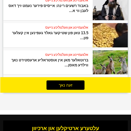
אלגעמיינע און וועלטליכע נייעס
באבוד רשעים רינה: אייסיס פירער נעמט זיך דאס
לעבן ווי א...
אלגעמיינע און וועלטליכע נייעס
13.5 טאן פון שטיקער גאלד געפינען אין קעלער
פון...
אלגעמיינע און וועלטליכע נייעס
ברוטאלער מאן אין אוסטראליע ארעסטירט נאך
ווילדע מאסן...
זעה נאך
עלטערע ארטיקלען און ארכיוון