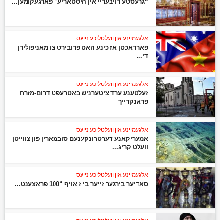
“גרעסטע רויבעריי אין היסטאריע” פארגעקומען...
אלגעמיינע און וועלטליכע נייעס
פארדאכטן אז כינע האט פרובירט צו מאניפולירן
די...
אלגעמיינע און וועלטליכע נייעס
זעלטענע ערד ציטערניש באטרעפט דרום-מזרח
פראנקרייך
אלגעמיינע און וועלטליכע נייעס
אמעריקאנע דערטרונקענעם סובמארין פון צווייטן
וועלט קריג...
אלגעמיינע און וועלטליכע נייעס
סאדיער בירגער זייער בייז אויף “100 פראצענט...