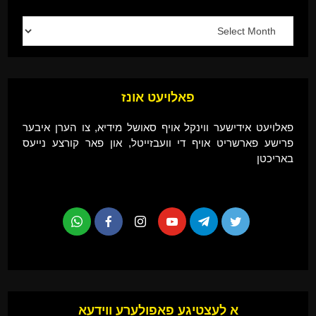
פאלויעט אונז
פאלויעט אידישער ווינקל אויף סאושל מידיא, צו הערן איבער
פרישע פארשריט אויף די וועבזייטל, און פאר קורצע נייעס
באריכטן
א לעצטיגע פאפולערע ווידעא