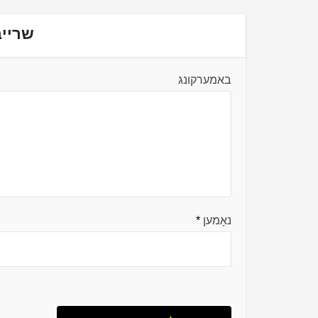
שרייב
באמערקונג
נאָמען
*