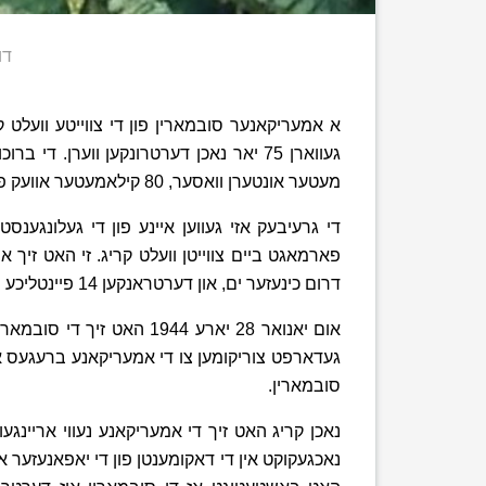
דו
מעטער אונטערן וואסער, 80 קילאמעטער אוועק פון די אוקינאווע פארט.
די גרעיבעק אזי געווען איינע פון די געלונגענ
פארמאגט ביים צווייטן וועלט קריג. זי האט זיך 
דרום כינעזער ים, און דערטראנקען 14 פיינטליכע שיפן.
אום יאנואר 28 יארע 1944 
געדארפט צוריקומען צו די אמעריקאנע ברעגעס א
סובמארין.
נאכן קריג האט זיך די אמעריקאנע נעווי אריינג