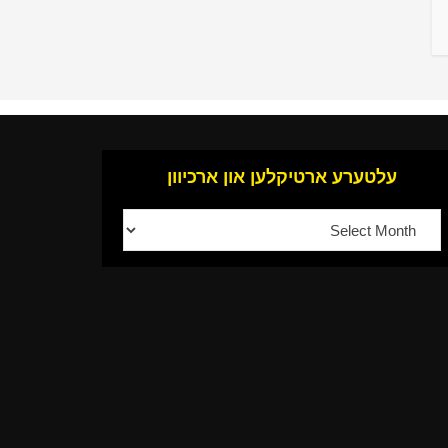
עלטערע ארטיקלען און ארכיוון