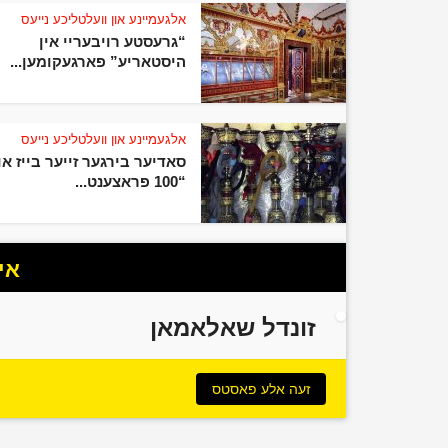
אלגעמיינע און וועלטליכע נייעס
“גרעסטע רויבעריי אין
היסטאריע” פארגעקומען...
אלגעמיינע און וועלטליכע נייעס
סאדיער בירגער זייער בייז או
“100 פראצענט...
אי
זונדל שאלאמאן
זעה אלע פאסטס