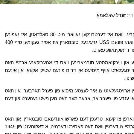
רך:
זונדל שאלאמאן
א אמעריקאנער סובמארין פון די צווייטע וועלט קריג, וואס איז דערטרונקען געווארן מיט 80 סאלדאטן, איז געפינען
געווארן 75 יאר נאכן דערטרונקען ווערן. די ברוכווארג פונעם USS גרעיבעק סובמארין איז אפיר געקומען טיף 400
סטע און ווירקזאמסטע סובמארינען וואס די אמעריקאנע ארמיי האט
ארויסגעלאזט אויף מיסיעס אין דרום פונעם שטילן אקעאן און אינעם
האט זיך די סובמארין ארויסגעלאזט צו איר לעצטע מיסיע פון פערל הארבער, און האט
י ענדע פון פעברואר, אבער מער האט מען נישט געהערט פון דעם
עווארפן צו קענען טרעפן דעם פארשוואונדענעם סובמארין, און האט
נאכגעקוקט אין די דאקומענטן פון די יאפאנעזער ארמיי צו דערגיין וואס האט פאסירט דערמיט. א דאקומענט פון 1949