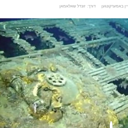
ין באמערקונגען
דורך:
זונדל שאלאמאן