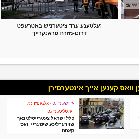
זעלטענע ערד ציטערניש באטרעפט
דרום-מזרח פראנקרייך
וואס קענען אייך אינטערסירן
אידישע נייעס
אלגעמיינע און
•
וועלטליכע נייעס
.
כלל ישראל צעטרייסלט נאך
שוידערליכע שיסעריי וואס
קאסט...