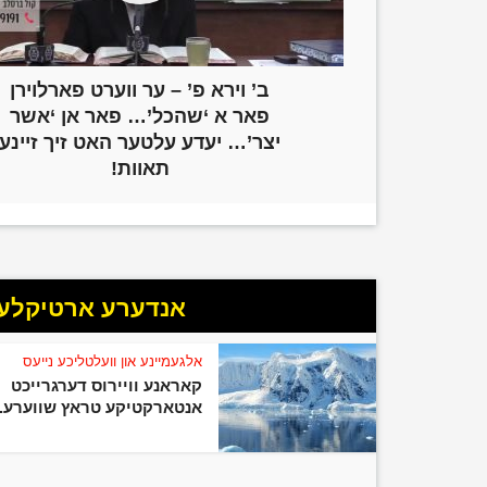
ב’ וירא פ’ – ער ווערט פארלוירן
פאר א ‘שהכל’… פאר אן ‘אשר
יצר’… יעדע עלטער האט זיך זיינע
תאוות!
אנדערע ארטיקלען 
אלגעמיינע און וועלטליכע נייעס
קאראנע וויירוס דערגרייכט
אנטארקטיקע טראץ שווערע..