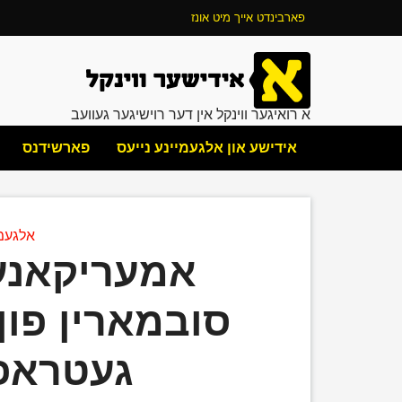
פארבינדט אייך מיט אונז
א רואיגער ווינקל אין דער רוישיגער געוועב
אידישע און אלגעמיינע נייעס
פארשידנס
אלגעמי
אמעריקאנע
סובמארין פון 
געטראפן נא