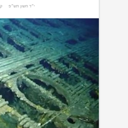
י״ד חשון תש״פ
קי