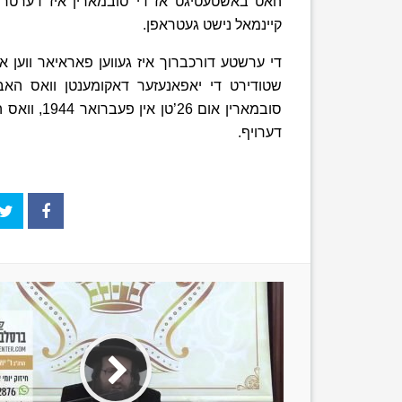
האט באשטעטיגט אז די סובמארין איז דערטרונק
קיינמאל נישט געטראפן.
די ערשטע דורכברוך איז געווען פאראיאר ווען א
שטודירט די יאפאנעזער דאקומענטן וואס הא
סובמארין א
דערויף.