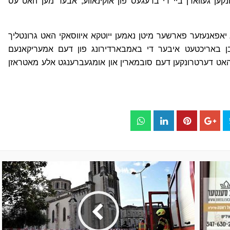
ען געווארן ביי די ברעגעס פון אוקינאווע, אבער מען האט עס
 יאפאנעזער פארשער מיטן נאמען ייוטקא איווסאקי האט גרונטליך
בן באריכטעט איבער די באמבארדירונג פון דעם אמעריקאנעם
ום 26’טן אין פעברואר 1944, וואס האט דערטרונקען דעם סובמארין און אומגעברענגט אלע מאטראזן