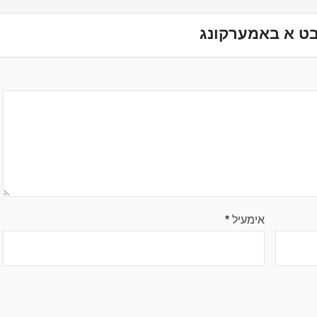
ט א באמערקונג
אימעיל
*