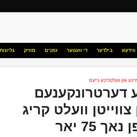
ווידעא
בילדער
די וועטער
זמנים
מוזיק
גליונות
ינע און וועלטליכע נייעס
 דערטרונקענעם
צווייטן וועלט קריג
ך 75 יאר