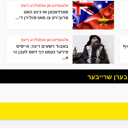
אלגעמיינע און וועלטליכע נייעס
פארדאכטן אז כינע האט
פרובירט צו מאניפולירן די...
אלגעמיינע און וועלטליכע נייעס
יף
באבוד רשעים רינה: אייסיס
פירער נעמט זיך דאס לעבן ווי
א...
בערן שרייבער