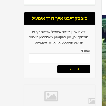
סובסקרייבט אייך דורך אימעיל
לייגט אריין אייער אימעיל אדרעס זיך צו
סובסקרייבן, און באקומען מעלדונגען איבער
פרישע פאוסטס אין אייער אינבאקס
Email*