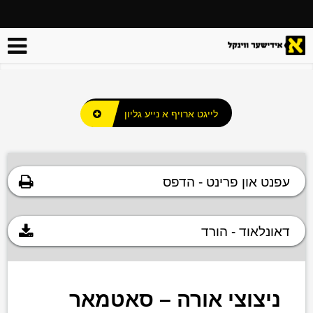
לייגט ארויף א נייע גליון
עפנט און פרינט - הדפס
דאונלאוד - הורד
ניצוצי אורה – סאטמאר