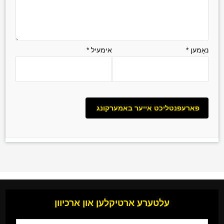
נאָמען
*
אימעיל
*
עלטערע ארטיקלען און ארכיוון