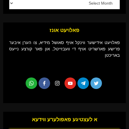
פאלויעט אונז
פאלויעט אידישער ווינקל אויף סאושל מידיא, צו הערן איבער
פרישע פארשריט אויף די וועבזייטל, און פאר קורצע נייעס
באריכטן
א לעצטיגע פאפולערע ווידעא