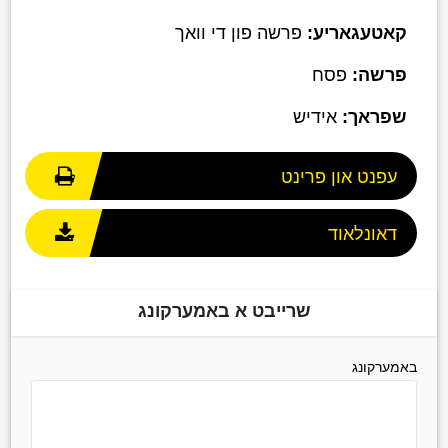
קאטעגאריע:
פרשה פון די וואך
פרשה:
פסח
שפראך:
אידיש
עפנט און פרינט
דאונלאוד
שרייבט א באמערקונג
באמערקונג