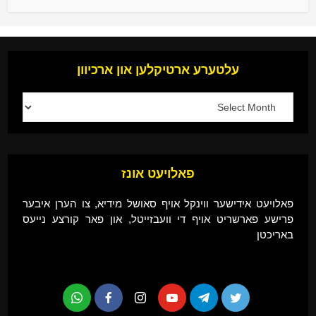
עלטערע ארטיקלען און ארכיוון
פאלויעט אונז
פאלויעט אידישער ווינקל אויף סאושל מידיא, צו הערן איבער
פרישע פארשריט אויף די וועבזייטל, און פאר קורצע נייעס
באריכטן