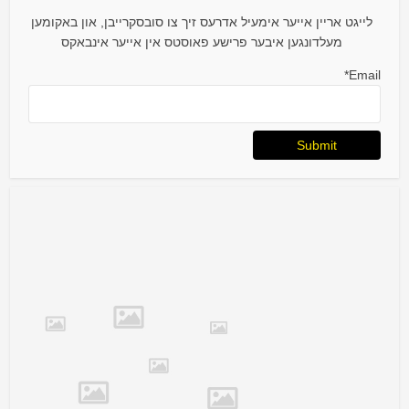
לייגט אריין אייער אימעיל אדרעס זיך צו סובסקרייבן, און באקומען
מעלדונגען איבער פרישע פאוסטס אין אייער אינבאקס
Email*