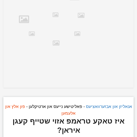
אנאליזן און אבזערוואציעס
פאליטישע נייעס און ארטיקלען
פון אלץ און
•
•
אלעמען
איז טאקע טראמפ אזוי שטייף קעגן
איראן?