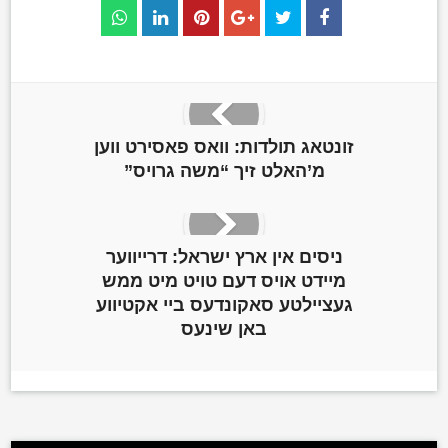
זונטאג תולדות: וואס פאסירט ווען
מ’האלט זיך “משה גרויס”
ניסים אין ארץ ישראל: דרייווער
מיידט אויס דעם טויט מיט ממש
געציילטע סאקונדעס ביי אקטיווע
באן שינעס