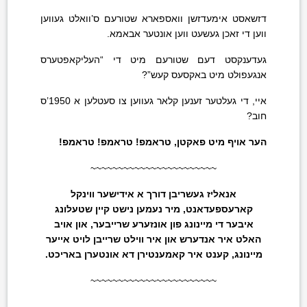
דזשאסט אימעדזשן וואספארא שטורעם ס’וואלט געווען
ווען די זאכן געשעט ווען אונטער אבאמא.
געדענקסט דעם שטורעם מיט די “העליקאפטערס
אנגעפולט מיט באקסעס קעש”?
איי, די געלטער זענען קלאר געווען צו סעטלען א 1950’ס
חוב?
הער אויף מיט פאקטן, טראמפ! טראמפ! טראמפ!
~~~~~~~~~~~~~~~~~~~~~~~
אנאליז געשריבן דורך א אידישער ווינקל
קארעספעדאנט, מיר נעמען נישט קיין שטעלונג
איבער די מיינונג פון אונזערע שרייבער, און אויב
האלט איר אנדערש און איר ווילט שרייבן לויט אייער
מיינונג, קענט איר קאמענטירן דא אונטערן באריכט.
~~~~~~~~~~~~~~~~~~~~~~~