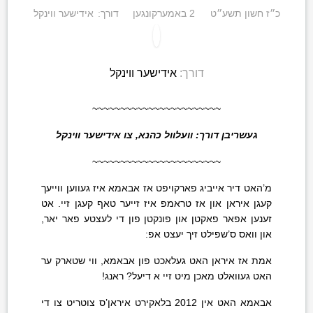
כ״ז חשון תשע״ט
2 באמערקונגען
דורך:
אידישער ווינקל
דורך:
אידישער ווינקל
~~~~~~~~~~~~~~~~~~~~~~~
געשריבן דורך: וועלוול כהנא, צו אידישער ווינקל
~~~~~~~~~~~~~~~~~~~~~~~
מ’האט דיר אייביג פארקויפט אז אבאמא איז געווען ווייעך
קעגן איראן און אז טראמפ איז זייער טאף קעגן זיי. אט
זענען אפאר פאקטן און פונקטן פון די לעצטע פאר יאר,
און וואס ס’שפילט זיך יעצט אפ:
אמת אז איראן האט געלאכט פון אבאמא, ווי שטארק ער
האט געוואלט מאכן מיט זיי א דיעל? ראנג!
אבאמא האט אין 2012 בלאקירט איראן’ס צוטריט צו די