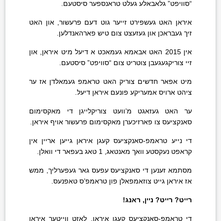
“סוויפט” גלאבאלע געלט טראנספער סיסטעם.
איראן האט געשפירט זייער גוט דעם פרעשור, און האט
זיך געבראכן און געזעצט צום טיש פארהאנדלען.
אין 2015 האט אבאמא געמאכט א דיעל מיט איראן, און
זיי צוריקגעגעבן צוטריט צום “סוויפט” סיסטעם.
מיט אפאר חדשים צוריק האט טראמפ געמאלדן אז ער
ציהט ארויס אמעריקע פונעם איראן דיעל.
ער האט געזאגט מ’וועט צוריקלייגן די מאקסימום
סאנקציעס צו פארזיכערן מאקסימום פרעשור אויף איראן.
די נייע טראמפ-סאנקציעס קעגן איראן גייען אריין אין
קראפט נעקסטע וואך מאנטאג, 1 טאג בעפאר די וואלן.
מסתמא זענען די סאנקציעס עפעס גאר געפערליך, ממש
אז איראן גייט צוזאמפאלן פון טראמפ’ס טאפנעס.
רייט? רייט? ניין, ראנג!
די טראמפ-סאנקציעס קעגן איראן, לאזט ווייטער איראן