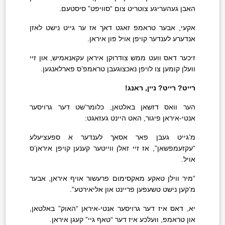
האבן געהעריגע צוטריט צום “סוויפט” סיסטעם.
אקעי, אבער טראמפ זאגט דאך אז ער גייט נישט לאזן
אנדערע לענדער קויפן אויל פון איראן.
זיכער דאס וועט ממש צודרוקן איראן עקאנאמיש, און זיי
וועלן קומען צו לויפן נאכצוגעבן טראמפ’ס פארלאנגען.
רייט? רייט? ניין, ראנג!
הער וואס דזשאן באלטאן, כלומר’שט דער גרויסער
אנטי-איראן פיגור, האט היינט געזאגט:
מ’גייט געבן פאר אסאך לענדער א ספעציעלע
“עקזעמפשאן”, אז זיי זאלן ווייטער קענען קויפן איראן’ס
אויל.
“מיר ווילן טאקע מאקסימום פרעשור אויף איראן, אבער
מ’קען נישט טשעפען פריינט און אליאירטע”.
יא, דאס איז דער גרויסער אנטי-איראן “האוק” באלטאן,
און טראמפ, וועלכע איז דער “טאף גיי” קעגן איראן.