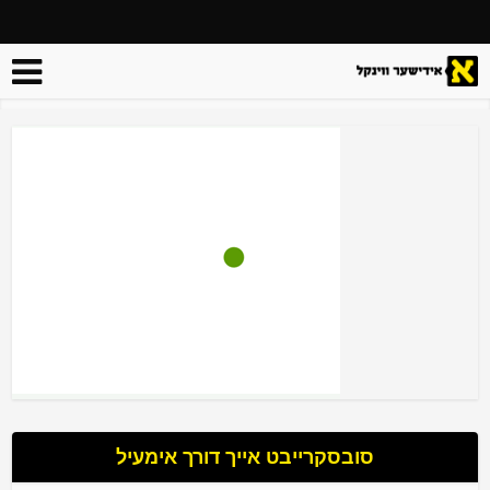
סובסקרייבט אייך דורך אימעיל