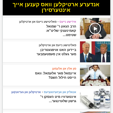
אנדערע ארטיקלען וואס קענען אייך
אינטערסירן
אידישע נייעס
•
פאליטישע נייעס און ארטיקלען
הרב הגאון ר’ שמואל
קאמינעצקי שליט”א:
שטימט...
פאליטישע נייעס און ארטיקלען
ביידען האט אויפגעטריבן
מער געלט אין סעפּטעמבער
פון אלץ און אלעמען
איינמאל פאר אלעמאל: וואס
הייסט חילול השם?
אנאליזן און אבזערוואציעס
•
ארטיקלען און געדאנקען
אינטערוויו מיט העסקן ר’
גרשון שלעזינגער...