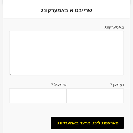
שרייבט א באמערקונג
באמערקונג
נאָמען
*
אימעיל
*