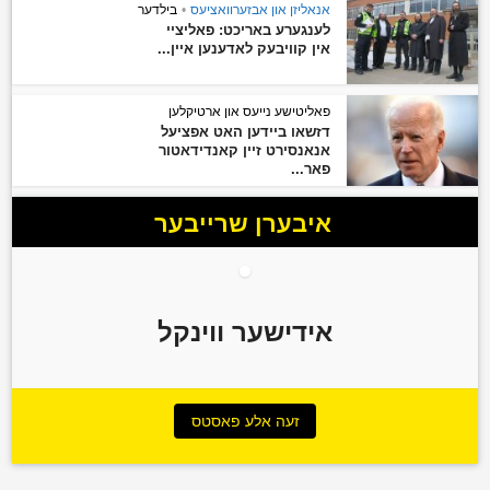
אנאליזן און אבזערוואציעס
•
בילדער
לענגערע באריכט: פאליציי
אין קוויבעק לאדענען איין...
פאליטישע נייעס און ארטיקלען
דזשאו ביידען האט אפציעל
אנאנסירט זיין קאנדידאטור
פאר...
איבערן שרייבער
אידישער ווינקל
זעה אלע פאסטס