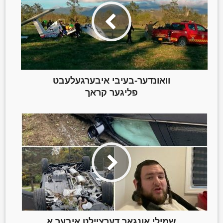
וואונדער-בעיבי איבערגעלעבט
פליגער קראך
שמילי אונגאר דערציילט איבער א