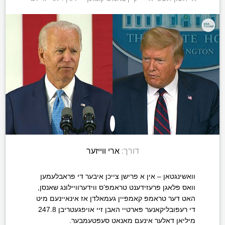
דורך:
ארי ווייזער
וואשינגטאן – אין א פרישן צייכן איבער די פּראבלעמען
וואס פּלאגן פּרעזידענט טראמפּ’ס ווידערוויילונג שאנסן,
האט דער טראמפּ קאמפּיין געמאלדן אז אינאיינעם מיט
די רעפּובליקאנער פּארטיי האבן זיי אויפגעטריבן 247.8
מיליאן דאלער אינעם מאנאט סעפּטעמבער.