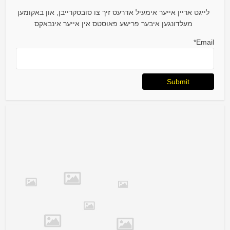
לייגט אריין אייער אימעיל אדרעס זיך צו סובסקרייבן, און באקומען
מעלדונגען איבער פרישע פאוסטס אין אייער אינבאקס
Email*