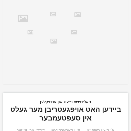
פאליטישע נייעס און ארטיקלען
ביידען האט אויפגעטריבן מער געלט
אין סעפּטעמבער
א׳ חשון תשפ״א
קיין באמערקונגען
דורך:
ארי ווייזער