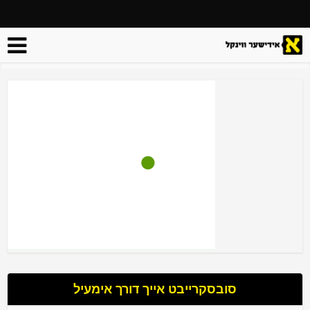
סובסקרייבט אייך דורך אימעיל