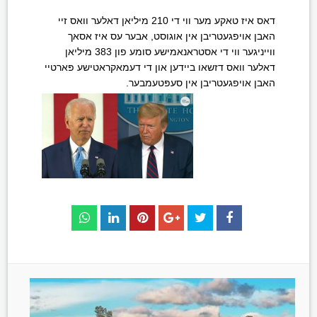
דאס איז טאקע מער ווי די 210 מיליאן דאלער וואס זיי
האבן אויפגעטריבן אין אוגוסט, אבער עס איז אסאך
ווייניגער ווי די אסטראנאמישע סומע פון 383 מיליאן
דאלער וואס דזשאו ביידען און די דעמאקראטישע פּארטיי
האבן אויפגעטריבן אין סעפּטעמבער.