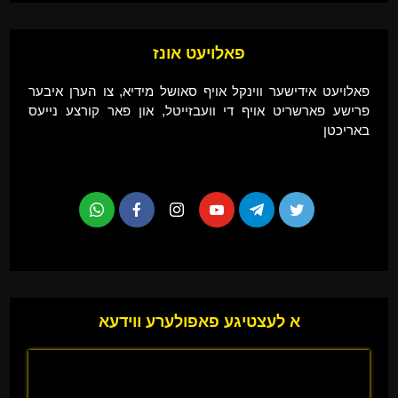
פאלויעט אונז
פאלויעט אידישער ווינקל אויף סאושל מידיא, צו הערן איבער
פרישע פארשריט אויף די וועבזייטל, און פאר קורצע נייעס
באריכטן
א לעצטיגע פאפולערע ווידעא