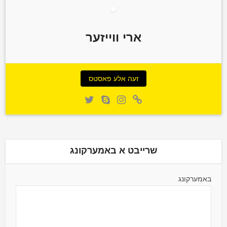
ארי ווייזער
זעה אלע פאסטס
שרייבט א באמערקונג
באמערקונג