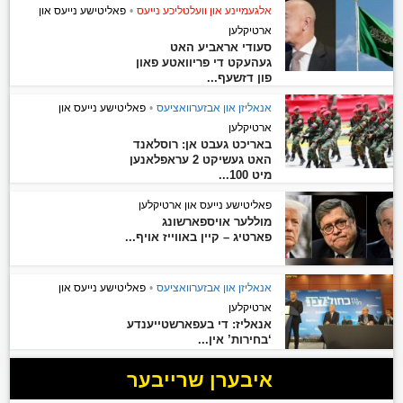
אלגעמיינע און וועלטליכע נייעס
•
פאליטישע נייעס און
ארטיקלען
סעודי אראביע האט
געהעקט די פריוואטע פאון
פון דזשעף...
אנאליזן און אבזערוואציעס
•
פאליטישע נייעס און
ארטיקלען
באריכט געבט אן: רוסלאנד
האט געשיקט 2 עראפלאנען
מיט 100...
פאליטישע נייעס און ארטיקלען
מוללער אויספארשונג
פארטיג – קיין באווייז אויף...
אנאליזן און אבזערוואציעס
•
פאליטישע נייעס און
ארטיקלען
אנאליז: די בעפארשטייענדע
‘בחירות’ אין...
איבערן שרייבער