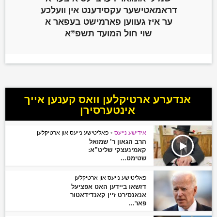
דראמאטישער עקסידענט אין וועלכע
ער איז געווען פארמישט בעפאר א
שוי חול המועד תשפ”א‎
אנדערע ארטיקלען וואס קענען אייך
אינטערסירן
אידישע נייעס
•
פאליטישע נייעס און ארטיקלען
הרב הגאון ר’ שמואל
קאמינעצקי שליט”א:
שטימט...
פאליטישע נייעס און ארטיקלען
דזשאו ביידען האט אפציעל
אנאנסירט זיין קאנדידאטור
פאר...