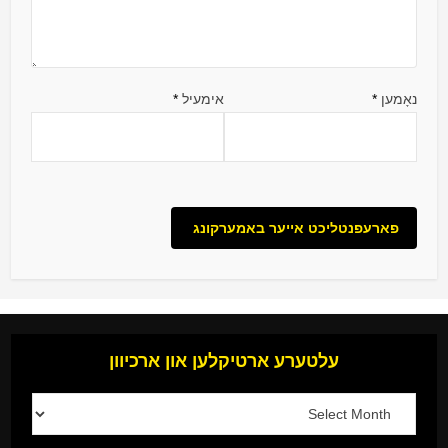
נאָמען
*
אימעיל
*
עלטערע ארטיקלען און ארכיוון