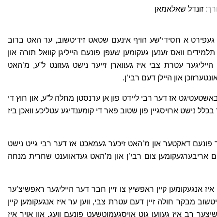
רך:
זונדל שאלאמאן
ט געפירט א חסידי’שע הויף אינעם שטאט זידיטשוב, ער האט ברוב
למידים וואס זענען געקומען שעפן פונעם הייליגן קוואל תורה און
יליגער עטרת צבי איז געווארן זייער נישט געזונט ל”ע, מ’האט
טערזוכן און היילן דעם רבי’ן.
שטעטיגט אז דער רבי ליידט פון אן ערנסטן מחלה ל”ע, און חוץ די
כלל נישט ארויסגיין פון שטוב פאר די קומענדיגע עטליכע וואכן ביז
ד פונעם דאקטער און מ’האט זיכער געמאכט אז דער רבי גייט נישט
ים אריבערגעקומען צום רבי’ן און מ’האט געדאווענט שחרית מנחה
יז אנגעקומען קיין ראפשיץ צו זיין חבר דער הייליגער ראפשיצ’ער
טשוב מבקר חולה זיין דעם עטרת צבי, ווען ער איז אנגעקומען קיין
יצער רב איז געווען גוט אויסגעמוטשעט פונעם וועג, און אויך איז