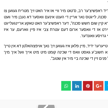
 ראפשיצ’ער רב, ס’טוט מיר וויי אז איר האט זיך מטריח געווען צו
סכנה, לייגטס נאר אריין די הענט אינעם וואסער דא נעבן מיר וועט
ט דא קיין שום חשש סכנה”, דער ראפשיצ’ער האט טאקע אריינגעלייגט
שפירט אז די וואסער ארום דעם עטרת צבי איז פיין ווארעם, ער איז
גרויסע וואונדער.
יערער ידיד, מיין פלאן איז געווען זיך נאך אויפצוהאלטן דא אין טייך
 א חשוב’ע גאסט וואס די שכינה קומט מיט מיט אייך וועל איך מיך
פנים זיין די שכינה ביי מיר אין שטוב”.