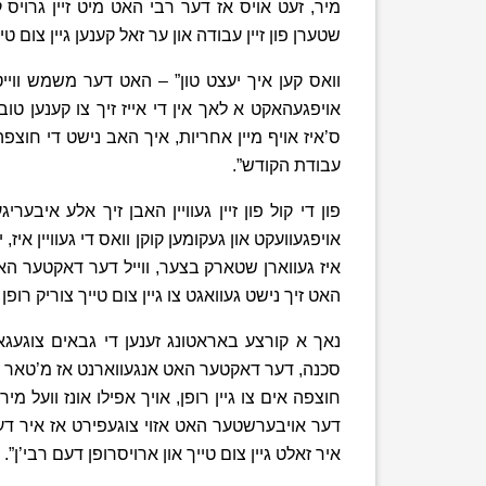
מיר, זעט אויס אז דער רבי האט מיט זיין גרויס
שטערן פון זיין עבודה און ער זאל קענען גיין צום טיי
וואס קען איך יעצט טון” – האט דער משמש ווייט
אויפגעהאקט א לאך אין די אייז זיך צו קענען טובל
ס’איז אויף מיין אחריות, איך האב נישט די חוצפה צ
עבודת הקודש”.
פון די קול פון זיין געוויין האבן זיך אלע איבע
אויפגעוועקט און געקומען קוקן וואס די געוויין אי
איז געווארן שטארק בצער, ווייל דער דאקטער האט
האט זיך נישט געוואגט צו גיין צום טייך צוריק רו
נאך א קורצע באראטונג זענען די גבאים צוגעגאנ
סכנה, דער דאקטער האט אנגעווארנט אז מ’טאר נישט
חוצפה אים צו גיין רופן, אויך אפילו אונז וועל מיר
דער אויבערשטער האט אזוי צוגעפירט אז איר דער 
איר זאלט גיין צום טייך און ארויסרופן דעם רבי’ן”.