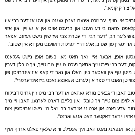
ינגעקוקט אין צימער, די טיר איז געווען אפן און דער רבי איז נישט
ל צוריק קומען”.
ס אין הויף, ער זוכט אינעם גאנצן געגנט און זעט אז דער רבי איז
אפט צוזאם ביידע הענט און ברעכט אויס אין א געוויין, און אזוי
אפשיצ’ער רב, “דער רבי, די עטרת צבי איז שוין נישט געזונט אפאר
רויסגיין פון שטוב, אלע דריי תפילות דאווענט מען דא אין שטוב”.
סטן אופן, אבער איין זאך האט מען בשום אופן נישט געקענט
 דער רבי פירט זיך אסאך נעכט צו גיין צום טייך, זיך טובל’ן דערין
מיטן גוף אין וואסער ביזן האלז און נאר די קאפ איז אינדרויסן פון
צווייטן האנט די ספר און לערנט א גאנצע נאכט ביז אינדערפרי”.
טוב האבן די גבאים מורא געהאט אז דער רבי מיט זיין גרויס דביקות
 לויפן צום טייך זיך טובל’ן און בלייבן דארט לערנען, האבן זיי מיך
שטוב יעדע נאכט און אכטונג אז דער רבי זאל ח”ו נישט ארויסגיין צום
 אזוי ווי דער דאקטער האט אנגעווארנט”.
טן, און אנפאנג נאכט האב איך געפילט ווי א שלאף פאלט ארויף אויף