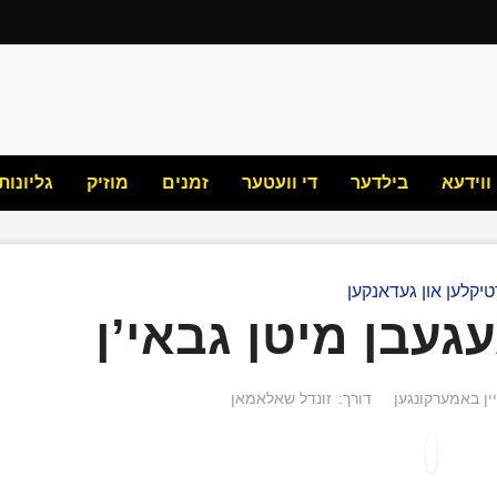
ווידעא
בילדער
די וועטער
זמנים
מוזיק
גליונות
יקלען און געדאנקען
עגעבן מיטן גבאי’ן
ין באמערקונגען
דורך:
זונדל שאלאמאן