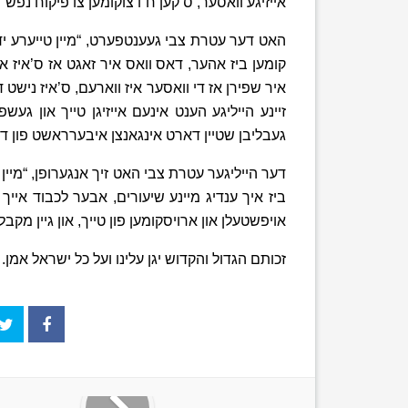
אייזיגע וואסער, ס’קען ח”ו צוקומען צו פיקוח נפש”.
האט דער עטרת צבי געענטפערט, “מיין טייערע ידיד
קומען ביז אהער, דאס וואס איר זאגט אז ס’איז א 
איר שפירן אז די וואסער איז ווארעם, ס’איז ניש
זיינע הייליגע הענט אינעם אייזיגן טייך און גע
געבליבן שטיין דארט אינגאנצן איבערראשט פון די 
דער הייליגער עטרת צבי האט זיך אנגערופן, “מיין טי
ביז איך ענדיג מיינע שיעורים, אבער לכבוד אייך
אויפשטעלן און ארויסקומען פון טייך, און גיין מקבל 
זכותם הגדול והקדוש יגן עלינו ועל כל ישראל אמן.