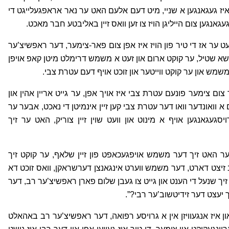
 איז געגאנגען א שניי, מיט דעם אלעם האט ער נאר אראפגעלייגט די
עגאנגען צום הייליגן הויז צו זען וואס זיין באליבטע חבר מאכט.
ט ער אז די טיר פון הויז איז אפן צום פאר-צימער, דער ראפשיצ’ער
ז שא שטיל, ער קוקט ארום און זעט א משמש דרימלט מיטן קאפ אויפן
משמש און ער קוקט ווייטער און זוכט אויף דעם עטרת צבי.
צום צימער פונעם עטרת צבי איז אויך אפן, ער גייט אריין אהין און
 וואונדער וואו דער עטרת צבי קען זיין אינמיטן די נאכט, אבער ער
געגאנגען אויף א מינוט און וועט שוין זיין צוריק, האט ער זיך
 האט זיך דער משמש אויפגעכאפט פון זיין שלאף, ער קוקט זיך
 זיצט דארט, דער משמש ווערט אינגאנצן דערשראקן, וואס זוכט דא
יך שנעל די הענט און גייט צו געבן שלום פארן ראפשיצ’ער רב, דער
ך יעצט דער זידיטשוב’ער רבי?”.
ן איז אנגעוויזן אין א גרויסע רפואה, דער ראפשיצ’ער רב באהאלט