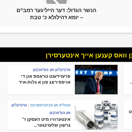
הנשר הגדול: דער הייליגער רמב”ם
– יומא דהילולא כ’ טבת
וואס קענען אייך אינטערסירן
ארטיקלען און געדאנקען
פּרעזידענט טראָמפּ און די
אויפפירונג פון אַ גלות-איד
אנאליזן און אבזערוואציעס
ארטיקלען
•
ט
און געדאנקען
אינטערוויו מיט העסקן ר’
גרשון שלעזינגער...