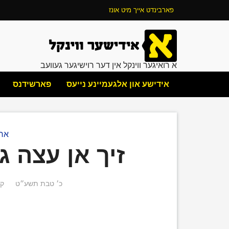
פארבינדט אייך מיט אונז
א רואיגער ווינקל אין דער רוישיגער געוועב
אידישע און אלגעמיינע נייעס
פארשידנס
ארט
זיך אן עצה ג
כ׳ טבת תשע״ט
קי