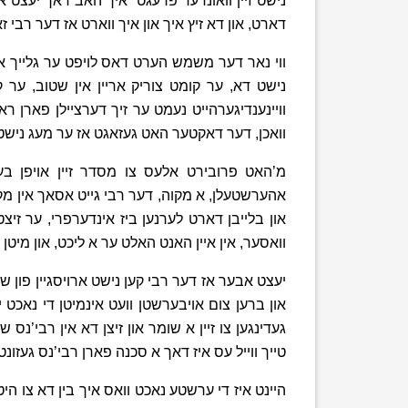
נישט זיין וואונדער פרעגט “איך האב דאך יעצט ארי
דארט, און דא זיץ איך און איך ווארט אז דער רבי זא
ווי נאר דער משמש הערט דאס לויפט ער גלייך ארוי
נישט דא, ער קומט צוריק אריין אין שטוב, ער קל
וויינענדיגערהייט נעמט ער זיך דערציילן פארן ר
וואכן, דער דאקטער האט געזאגט אז ער מעג נישט א
מ’האט פרובירט אלעס צו מסדר זיין אויפן בע
אהערשטעלן, א מקוה, דער רבי גייט אסאך אין מקוה,
און בלייבן דארט לערנען ביז אינדערפרי, ער זיצט 
וואסער, אין איין האנט האלט ער א ליכט, און מיטן 
יעצט אבער אז דער רבי קען נישט ארויסגיין פון ש
און ברען צום אויבערשטן וועט אינמיטן די נאכט יא
געדינגען צו זיין א שומר און זיצן דא אין רבי’נס 
טייך ווייל עס איז דאך א סכנה פארן רבי’נס געזונט
היינט איז די ערשטע נאכט וואס איך בין דא צו הי