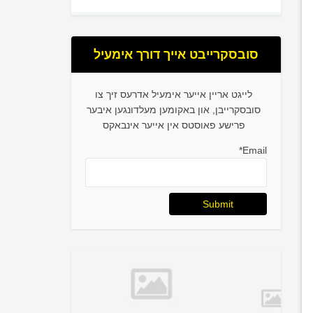
סובסקרייבט אייך דורך אימעיל
לייגט אריין אייער אימעיל אדרעס זיך צו
סובסקרייבן, און באקומען מעלדונגען איבער
פרישע פאוסטס אין אייער אינבאקס
Email*