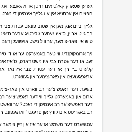
געווען שטארק קאלט אינדרויסן און א גאנצע וועג
חפצים אין אכסניא אין איז גלייך אינמיטן די נאכט ג
גלייך ביים אנקומען אין שטוב פונעם עטרת צבי זע
רב גייט אריין, ס’איז געהעריג ליכטיג אבער ס’אי
טיש אין פאר-צימער, ער וויל נישט אויפוועקן דעם 
זיך ארומקוקנדיג ווייטער באמערקט ער אז די טיר 
זעט אז דער עטרת צבי איז נישט דארט, ס’איז אים א
קלערט ביי זיך אז דער עטרת צבי איז נאר ארויס
אראפגעזעצט אין פאר-צימער און געווארט.
בשעת דער ראפשיצ’ער רב ווארט אין פאר-צימער
ארום און באמערקט גלייך ווי דער ראפשיצ’ער רב
דער ראפשיצ’ער רב אינמיטן די נאכט? ער וואשט ז
רב באגריסט אים קורץ און פרעגט “וואו געפונט זי
ענטפערט דער משמש אז ער איז אין זיין צימער או