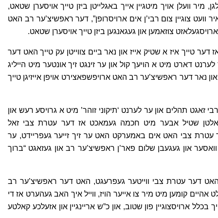
 מיר וועלן אויך מיטגיין אייך באגלייטן ביזן טייך אויסערן שטאט,
 איר וועט צוגיין צום רבי’ן אים ארויסרופן”, דער ראפשיצ’ער רב האט
 ארויסגעלאזט צוזאמען און געגאנגען ביזן טייך אויסערן שטאט.
 אז דער טייך איז א שטיק אייז און נאר ביים צווייטן עק טייך האט דער
ערנט דארט מיט א הויעך קול און ער זינגט זיך אונטער מיט הייליג
 און נאר דער ראפשיצ’ער רב האט ארויפשפאצירט אויפן אייזיגן טייך
בי זאגט תהלים און ער לערנט ‘תיקוני זוהר’ מיט א גרויסע רעש און
אלטן שטיל אבער מיט חכמה געמאכט אז דער עטרת צבי זאל
ר עטרת צבי האט אים באמערקט האט ער זיך זייער געפריידט, ער
ן וואסער און געגעבן שלום פאר’ן ראפשיצ’ער רב און געזאגט “ברוך
 האט דער עטרת צבי ווייטער געפרעגט, האט דער ראפשיצ’ער רב
 אהיים קומען מיט מיר צו אייער הויז, ווייל איך האב געהערט אז די
 בכלל ארויסצוגיין פון שטוב, און כ”ש אריינגיין און אזעלכע קאלטע