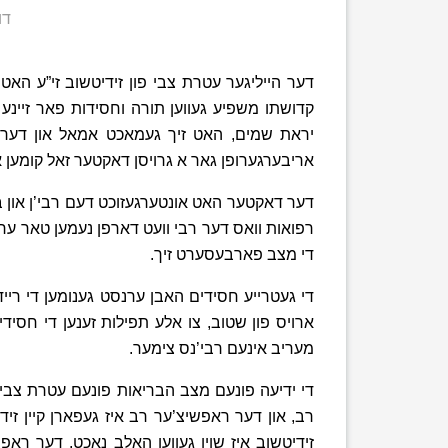
דו
דער הייליגער עטרת צבי פון זידיטשוב זי”ע הא
קדושתו משפיע געווען תורה וחסידות פאר זיינע ת
יראת שמים, האט זיך געמאכט אמאל און דער הי
אריבערגערופן גאר א גרויסן דאקטער זאל קומען אונ
דער דאקטער האט אונטערגעזוכט דעם רבי’ן און בא
רפואות וואס דער רבי וועט דארפן נעמען טאר ער ב
די מצב פארבעסערט זיך.
די געטרייע חסידים האבן ערנסט גענומען די ריי
ארויס פון שטוב, צו אלע תפילות זענען די חסיד
מעריב אינעם רבי’נס צימער.
די ידיעה פונעם מצב הבריאות פונעם עטרת צבי א
רב, און דער ראפשיצ’ער רב איז געפארן קיין זידי
זידיטשוב איז שוין געווען האלב נאכט, דער ראפש