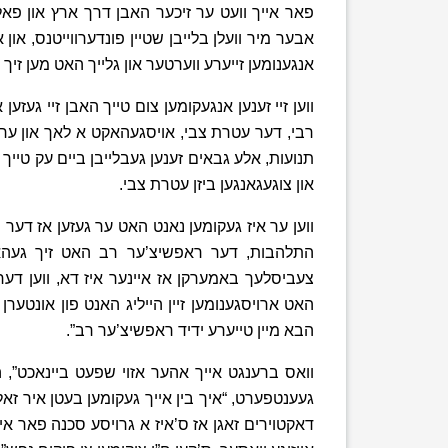
פאר אייך וועט ער זיכער האבן דרך ארץ און פאלגן,
אבער מיר וועלן בלייבן שטיין פונדערווייטנס, און
אנגענומען זייערע ווערטער און גלייך האט מען זיך
ווען זיי זענען אנגעקומען צום טייך האבן זיי געזען
רבי, דער עטרת צבי, אויסגעהאקט א לאך און ער ל
תנועות, אלע גבאים זענען געבלייבן ביים עק טייך
און צוגעגאנגען ביזן עטרת צבי.
ווען ער איז געקומען נאנט האט ער געזען אז דער ר
התלהבות, דער ראפשיצ’ער רב האט זיך געה
צעביסלעך באמערקן אז איינער איז דא, ווען דע
האט ארויסגענומען זיין הייליג האנט פון אונטער
הבא מיין טייערע ידיד ראפשיצ’ער רב”.
וואס ברענגט אייך אהער אזוי שפעט ביינאכט”,
געענטפערט, “איך בין אייך געקומען בעטן איר זאלט
דאקטוירים זאגן אז ס’איז א גרויסע סכנה פאר אייך