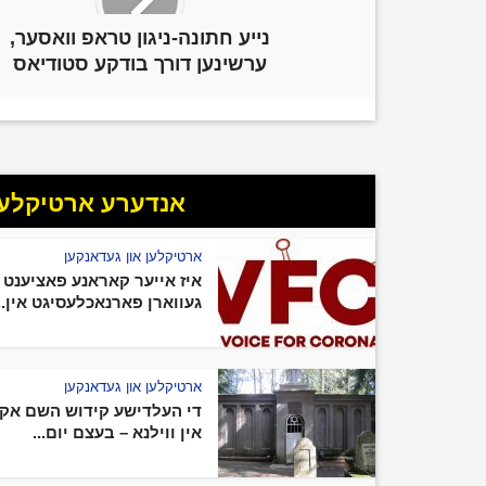
נייע חתונה-ניגון טראפ וואסער,
ערשינען דורך בודקע סטודיאס
אנדערע ארטיקלען 
ארטיקלען און געדאנקען
איז אייער קאראנע פאציענט
געווארן פארנאכלעסיגט אין...
ארטיקלען און געדאנקען
די העלדישע קידוש השם אק
אין ווילנא – בעצם יום...