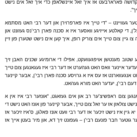
 קדושה פארארבעט אז איך זאל איינשלאפן כדי איך זאל אים נישט
ך”.
ער געוויינט – “די טייך איז פארפרוירן און דער רבי האט מסתמא
’ן, די קאלטע אייזיגע וואסער איז א סכנה פארן רבי’נס געזונט און
ו גיין צום טייך אים צוריק רופן, איך קען אים נישט שטערן פון זיין
ריגע שטוב מענטשן אויפגעוועקט, אפילו די ארומיגע שכנים האבן זיך
ז, יעדער איינער וואס האט געהערט אז דער רבי איז געגאנגען צום טייך
 אנגעווארנט אז עס איז א גרויסע סכנה פארן רבי’ן, אבער קיינער
פן דעם רבי’ן, יעדער האט מורא געהאט.
גען צום ראפשיצ’ער רב און אים געזאגט, “אונזער רבי איז אין א
 צולאזן אז ער זאל צום טייך, אבער קיינער פון אונז האט נישט די
 יא גיין איז נישט זיכער אז דער רבי וועט אונז פאלגן, ס’איז זיכער אז
גוטער חבר פונעם רבי’ן – געפונט זיך דא, און מיר בעטן אייך אז