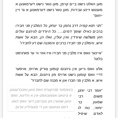
מען האלט נישט ביים קויפן, מען טאר נישט דערמאנען א
מענטש זיינע עבירות, מען טאר נישט דערמאנען א גר זיין
ייחוס”
“תני תנא קמיה דרב נחמן בר יצחק, כל המלבין פני חבירו
ברבים כאילו שופך דמים….. כל היורדים לגיהנם עולים
חוץ משלשה שיורדין ואין עולין, ואלו הן, הבא על אשת
איש, והמלבין פני חבירו ברבים והמכנה שם רע לחבירו”
“איינער וואס איז מלבין פני חבירו איז אזוי ווי ער פארגיסט
בלוט!
אלע וואס גייען אין גיהנום קומען צוריק ארויס, אויסער
דריי וואס קומען נישט ארויס פון גיהנום, הבא על אשת
איש, א מלבין פני חברו און א מכנה שם לחברו!”
באמפער סטיקערס וואס טוען נאכברענגען
“אמר רבי יוחנן
א ציטאט אפגעכאפט אין א ווידעא, וואס
משום רבי
טוען שטערן און צוברעכן דער וואס האט
שמעון בר
דאס געזאגט און די פאמיליע ארום.
יוחאי, נוח לו
לאדם שיפיל