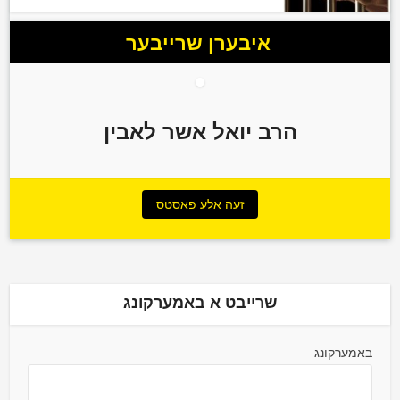
איבערן שרייבער
הרב יואל אשר לאבין
זעה אלע פאסטס
שרייבט א באמערקונג
באמערקונג