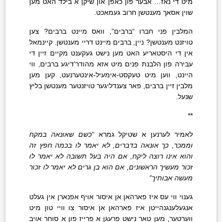
מיט די נאז… אבער פון כאפן און שיקן א בילד האט מען
שוין אסאך מענטשן חרוב געמאכט.
המלבין פני חברו “ברבים”, וואס מיינט ברבים? צען
טויזנט מענטשן? ניין, ברבים מיינט דריי מענטשן. קיינמאל
אין די היסטאריע האט מען נישט געקענט מקיים זיין די
עבירה פון הלבנת פנים מיט אזא מהודר’דיגע ברבים, ווי
היינט, ווען מיט טעקסט-אימעיל-אינטערנעט, קען מען
מלבין זיין ברבים, פאר צענדליגער טויזנטער מענטשן בליץ
שנעל.
**
לאמיר לערנען א שטיקל גמרא
“כשם שאונאה במקח
וממכר, כך אונאה בדברים, לא יאמר לו בכמה חפץ זה
והוא אינו רוצה ליקח, אם היה בעל תשובה לא יאמר לו
זכור מעשיך הראשונים, אם הוא בן גרים לא יאמר לו זכור
מעשה אבותיך”
גענוי ווי עס איז פארהאן אן איסור אויף אפנארן אין געלט
אנגעלענגנהייטן איז פארהאן אן איסור צו וויי טון מיט
ווערטער, מען טאר נישט פרעגן א פרייז פון א סוחר אויב