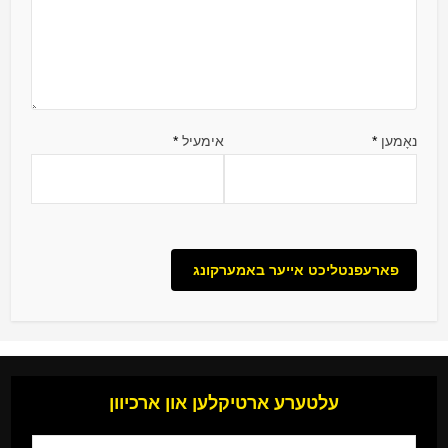
נאָמען
*
אימעיל
*
עלטערע ארטיקלען און ארכיוון