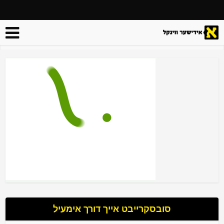
סובסקרייבט אייך דורך אימעיל