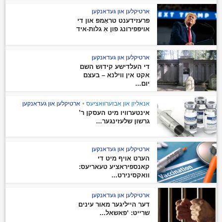
ארטיקלען און געדאנקען
פּרעזידענט טראָמפּ און די
אויפפירונג פון אַ גלות-איד
ארטיקלען און געדאנקען
די העלדישע קידוש השם
אקט אין ווילנא – בעצם
יום...
אנאליזן און אבזערוואציעס
•
ארטיקלען און געדאנקען
אינטערוויו מיט העסקן ר’
גרשון שלעזינגער...
ארטיקלען און געדאנקען
הערט אויף מיט די
קאנספיראציע טעאריעס:
וואקסינירט...
ארטיקלען און געדאנקען
דער הייליגער מאור עינים
שרייט: ‘פאשאל...