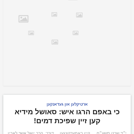
ארטיקלען און געדאנקען
כי באפם הרגו איש: סאושל מידיא
קען זיין שפיכת דמים!
י״ד שבט תשע״ח
קיין באמערקונגען
דורך:
הרב יואל אשר לאבין