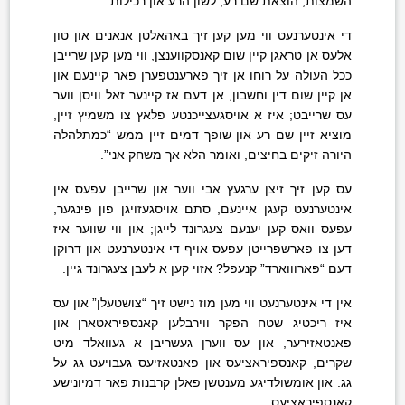
השמצות, הוצאת שם רע, לשון הרע און רכילות.
די אינטערנעט ווי מען קען זיך באהאלטן אנאנים און טון
אלעס אן טראגן קיין שום קאנסקווענצן, ווי מען קען שרייבן
ככל העולה על רוחו אן זיך פארענטפערן פאר קיינעם און
אן קיין שום דין וחשבון, אן דעם אז קיינער זאל וויסן ווער
עס שרייבט; איז א אויסגעצייכנטע פלאץ צו משמיץ זיין,
מוציא זיין שם רע און שופך דמים זיין ממש “כמתלהלה
היורה זיקים בחיצים, ואומר הלא אך משחק אני”.
עס קען זיך זיצן ערגעץ אבי ווער און שרייבן עפעס אין
אינטערנעט קעגן איינעם, סתם אויסגעזויגן פון פינגער,
עפעס וואס קען יענעם צעגרונד לייגן; און ווי שווער איז
דען צו פארשפרייטן עפעס אויף די אינטערנעט און דרוקן
דעם “פארוווארד” קנעפל? אזוי קען א לעבן צעגרונד גיין.
אין די אינטערנעט ווי מען מוז נישט זיך “צושטעלן” און עס
איז ריכטיג שטח הפקר ווירבלען קאנספיראטארן און
פאנטאזירער, און עס ווערן געשריבן א געוואלד מיט
שקרים, קאנספיראציעס און פאנטאזיעס געבויעט גג על
גג. און אומשולדיגע מענטשן פאלן קרבנות פאר דמיונישע
קאנספיראציעס.