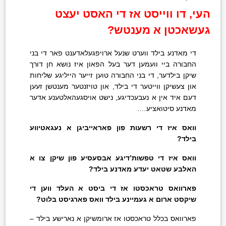
העי, דו ווייסט אז די האסט יעצט
געשאכטן א מענטש?
די מאדנע בילד ווערט שנעל ארויפגעלאדענט פאר די בני
החבורה ביי וועמען דער בעל הפאון איז נושא חן דורך
שיקן בילדער, די בני החבורה טוען זייער הייליגע שליחות
און צעשיקן ווייטער די בילד, און טויזנטער מענטשן זעען
דעם איד אין א נעבעכדיגע, נישט אויסגעהאלטענע אדער
מאדנע סיטואציע….
וואס איז די רשעות פון פאראייביגן א נעגאטיווע
בילד?
וואס איז די טפשות’דיגע אבסעסיע פון שיקן צו א
האלבע שטאט יעדע מאדנע בילד?
פארוואס טראכסטו אז די ביסט א העלד ווען די
שיקסט ארום א געמיינע בילד וואס פארגיסט בלוט?
פארוואס בכלל טראכסטו אז ארומשיקן א נארישע בילד –