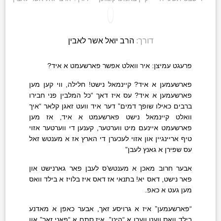
דורך:
הרב יואל אשר לאבין
פרעגט עמיצן: איר וואלט אפשר פארשעמט א איד?
פארשעמען א איד? קיינמאל נישט! חלילה, ווי קען מען
פארשעמען א איד? עס איז דאך “כל המלבין פני חבירו
ברבים כאילו שופך דמים” דער איד וועט זאגן קלאר “איך
וואלט קיינמאל נישט פארשעמט א איד, אז מען
פארשעמט איינעם מיט ווערטער, קענען די ווערטער אזוי
טיף אריינגיין און אזוי לעכערן די הארץ אז א מענטש זאל
עס שפירן א גאנץ לעבן”
אבער חרוב מאכן א מענטש’ס לעבן פאר גארנישט און
פאר נישט, דאס יא! בתנאי אז דאס איז בלויז א בילד וואס
מען געט א כאפ.
“פארשעמען” איז א גרויסע זאך, אבער כאפן א מאדנע
בילד וואס וועט ווערן א “היט”, איז סתם א “פאני זאך” און