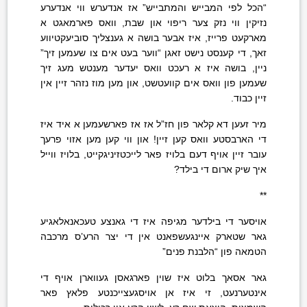
“הכל לפי המבייש והמתבייש” אז אנדערש ווי אנדערע
נזיקין ווי נזק צער ריפוי און שבת, וואס פארמאגט א
מארקעט פרייז, איז אבער בושה א גענצליך סוביעקטיווע
זאך, די קענסט נישט זאגן “ווער בעט אים צו שעמען זיך”
ניין, בושה איז א רעכט וואס יעדער מענטש מעג זיך
שעמען פון וואס אים קוועטשט, און מען מוז נזהר זיין אין
זיין כבוד.
מיר זעען דא קלאר פון חז”ל אז אז פארשעמען א איד איז
די הארבסטע וואס קען זיין! און ווי קען מען אזוי פרעך
עובר זיין אויף דעם בלויז פאר לייכטזיניגקייט, בלויז ווייל
איך שיק ארום די בילד?
**
אויסער די בילדער מגיפה איז די גאנצע טעכאנאלאגיע
גאר שטארק איינגעשפאנט אין די יצר הרע’ס מרכבה
הטמאה פון “הלבנת פנים”
גאר אסאך בלוט איז שוין פארגאסן געווארן אויף די
אינטערנעט, זי איז אן אויסגעצייכנטע פלאץ פאר