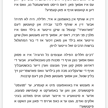
עס איז אסאך פאן. דאס הייסט פארשעמט? נע, וואס איז
דען א קוועטש אויף א פאן-קעמרע?
זיין א שותף אין באשמוצן א איד, חלילה, היה לא תהיה!
אבער זיין א שותף לדבר עבירה און קוועטשן דעם
“פארווארד” קנעפל צו שיקן ווייטער א בילד וואס איז
מלבין פני חבירו, דאס יא, אסאך פיינע מענטשן וועלן שיקן
ווייטער אזא בילד און מאכן זיכער אז די בור המתגלגל
ברשות הרבים זאל ווייטער לויפן.
“רבים חללים הפילה ועצומים כל הרוגיה” איז א פסוק
וואס אסאך נוצן אויף די סכנות פון טעכנאלאגיע. אבער די
דאזיגע פסוק קען אויך גענוצט ווערן זייער בוכשטעבליך
אויף די שרעקליכע מכה פון בילדער וואס פארשפרייטן זיך
בליץ שנעל, און אסאך מענטשן פאלן פון דעם קרבנות.
א מענטש איז באוואפענט מיט א קעמרע, ער “סנעפט”
פיקטשערס, און ווען ער באמערקט א קאמישע סצענע,
אדער א סיטואציע ווי איינער זעהט אויס מאדנע בעיני
אלקים ואדם, געט ער א כאפ ארויס די פאון און האקט א
פיקטשער!