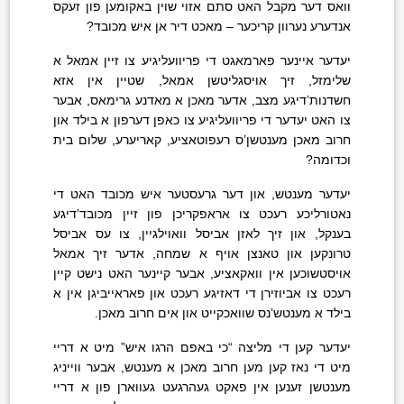
וואס דער מקבל האט סתם אזוי שוין באקומען פון זעקס
אנדערע נערוון קריכער – מאכט דיר אן איש מכובד?
יעדער איינער פארמאגט די פריוועליגיע צו זיין אמאל א
שלימזל, זיך אויסגליטשן אמאל, שטיין אין אזא
חשדנות’דיגע מצב, אדער מאכן א מאדנע גרימאס, אבער
צו האט יעדער די פריוועליגיע צו כאפן דערפון א בילד און
חרוב מאכן מענטשן’ס רעפוטאציע, קאריערע, שלום בית
וכדומה?
יעדער מענטש, און דער גרעסטער איש מכובד האט די
נאטורליכע רעכט צו אראפקריכן פון זיין מכובד’דיגע
בענקל, און זיך לאזן אביסל וואוילגיין, צו עס אביסל
טרונקען און טאנצן אויף א שמחה, אדער זיך אמאל
אויסטשוכען אין וואקאציע, אבער קיינער האט נישט קיין
רעכט צו אביוזירן די דאזיגע רעכט און פאראייביגן אין א
בילד א מענטש’נס שוואכקייט און אים חרוב מאכן.
יעדער קען די מליצה “כי באפם הרגו איש” מיט א דריי
מיט די נאז קען מען חרוב מאכן א מענטש, אבער ווייניג
מענטשן זענען אין פאקט געהרגעט געווארן פון א דריי