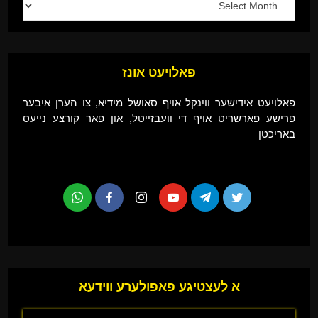
פאלויעט אונז
פאלויעט אידישער ווינקל אויף סאושל מידיא, צו הערן איבער
פרישע פארשריט אויף די וועבזייטל, און פאר קורצע נייעס
באריכטן
א לעצטיגע פאפולערע ווידעא