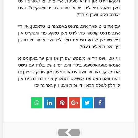
רעקארדירט און ווידיא טעיפד, איז צייט צו קלערן: וועט
מען טאקע פארלירן יעדע רעכט צו פריוואטקייט? וועט
יעדנס בלוט ווערן מותר?
עס איז צייט פאר אינטערנעט באנוצער צו טראכטן: אין די
אינטערנעט קולטור פארלירט מען טאקע פריוואטקייט און
פארשעמען א מענטש איז סאך לייכטער אבער צו טוישן
זיך הלכות צוליב דעם?
ווי גוט וועט זיך א מענטש שפירן אז ווען ער באקומט א
אומאויסגעהאלטענע בילד וועט ער נישט בלויז עס נישט
ארומשיקן, נאר ער וועט עס אויסמעקן און צוריק שרייבן צו
דעם וואס האט עס געשיקט “המלבין פני חברו ברבים אין
לו חלק לעולם הבא”, די זכות וועט זיין גאר גרויס!