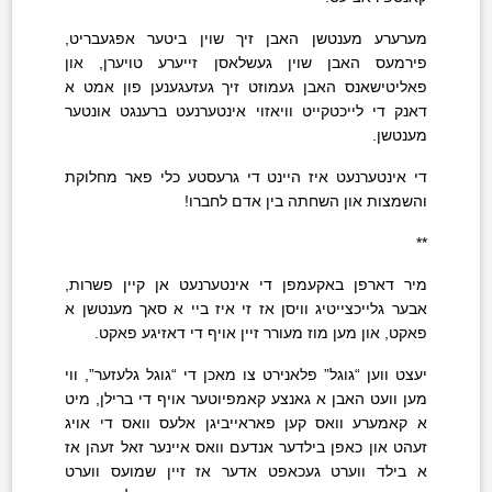
מערערע מענטשן האבן זיך שוין ביטער אפגעבריט,
פירמעס האבן שוין געשלאסן זייערע טויערן, און
פאליטישאנס האבן געמוזט זיך געזעגענען פון אמט א
דאנק די לייכטקייט וויאזוי אינטערנעט ברענגט אונטער
מענטשן.
די אינטערנעט איז היינט די גרעסטע כלי פאר מחלוקת
והשמצות און השחתה בין אדם לחברו!
**
מיר דארפן באקעמפן די אינטערנעט אן קיין פשרות,
אבער גלייכצייטיג וויסן אז זי איז ביי א סאך מענטשן א
פאקט, און מען מוז מעורר זיין אויף די דאזיגע פאקט.
יעצט ווען “גוגל” פלאנירט צו מאכן די “גוגל גלעזער”, ווי
מען וועט האבן א גאנצע קאמפיוטער אויף די ברילן, מיט
א קאמערע וואס קען פאראייביגן אלעס וואס די אויג
זעהט און כאפן בילדער אנדעם וואס איינער זאל זעהן אז
א בילד ווערט געכאפט אדער אז זיין שמועס ווערט