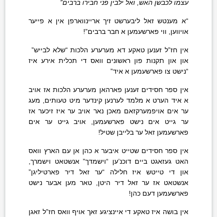
עצמו לכבשן האש, ואל ילבין פני חבירו ברבים”
“א מענטש זאל ליבערשט זיך אריינווארפן אין א פייער
אויווען, ווי פארשעמען א חבר ברבים”!
אין חז”ל זענען טאקע דא מערערע הלכות “שלא לבייש”
און און תקנות פון ראשונים וואס די תכלית אירע איז
“נישט צו פארשעמען א איד”
אין ספר חסידים זענען פארהאן מערערע הלכות אז אויב
א איד הערט א מלמד לערנען קינדער מיט טעותים, מעג
ער אים אויפמערקזאם מאכן נאר אויב ער איז זיכער אז
ער גייט אים נישט פארשעמען, אויב גייט ער אים
פארשעמען זאל ער בלייבן שטיל!
אין ספר חסידים שטייט איבער א כהן אן עם הארץ וואס
האט געזאגט ביים דוכנ’ען “וישמדך” אנשטאט וישמרך,
און די טייטש איז חלילה “ער זאל דיר פארטיליגן”
אנשטאט אז ער זאל דיר היטן, טאר מען אבער נישט
פארשעמען דעם כהן!
אין בושה איז טאקע די איינציגע זאך אויף וואס חז”ל זאגן