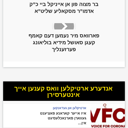
בר מצוה פון אן אייניקל ביי כ”ק
אדמו”ר מסקאליע שליט”א
פארוואס מיר נעמען דעם קאמף
קעגן סאושל מידיא בוליאונג
פערזענליך
אנדערע ארטיקלען וואס קענען אייך
אינטערסירן
ארטיקלען און געדאנקען
איז אייער קאראנע פאציענט
געווארן פארנאכלעסיגט
אין...