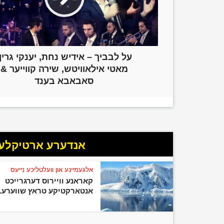
על לבביך – אידיש נחת, יענקי גרין,
מאטי אילאוויטש, שירה קווייער &
סאבאבא בענד
אנדערע ארטיקלען 
אלגעמיינע און וועלטליכע נייעס
קאראנע וויירוס דערגרייכט
אנטארקטיקע טראץ שווערע..