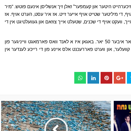
יכערהייט היטער און קעמפער” זאלן זיך אנשליסן אינעם פוטש. “מיר
יף, די מיליטער שטייט אויף אייער זייט. אז איר עסט, הערט אויף. אז
ך, וועקט אויף די שכנים, שטעלט אייך צוזאם און געוועלטיגט אין די
די באנגא פאמיליע געוועלטיגט שוין אין באגאן פאר איבער 50 יאר. באגאן איז א לאנד וואס פארמאגט ווייניגער פון
קוועלער, און ווערט פאררעכנט אלס איינע פון די רייכע לענדער אין