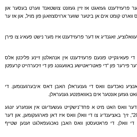
ע צום נייעם יאר האט דער 59 יעריגער פרעזידענט געזאגט אז זיין געזונט צושטאנד ווערט בעסער און
ווארט קומט אים אן ביטער שווער ארויסצוזאגן פון מויל, און אז ער
ואלוציע, זאגנדיג אז דער פרעזידענט איז מער נישט פעאיג צו פירן
י פעאיגקייט פונעם פרעזידענט אין אנהאלטן זיינע פליכטן אלס
ר פירער פון “די פאטריאטישע באוועגונג פון די זיכערהייט קרעפטן
ציע נאכדעם וואס די גענעראלן האבן דאס איבערגענומען. די
האט געזען אונטער אים באוואפנטע גענעראלן.
 דער וואס האט מיט א פחד’נישקייט געשעדיגט אין אונזערע יונגע
פריינד, אינעם נאכט פון אוגוסט 31 אין יאר 2016”, זיך באציענדיג צו די וואלן וואס איז דאן פארגעקומען, און דער
 די וואלן. די פראטעסטן וואס האבן נאכגעפאלגט זענען שטייף