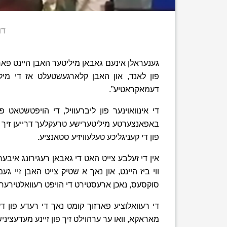
דו
גענעראלן אינעם גאבאן מיליטער האבן היינט פאר
פון לאנד, און האבן קלארגעשטעלט אז די מיל
דעמאקראטיע”.
די אינוואוינער פון ליברעוויל, די הויפטשטאט
באפאנצערטע מיליטערישע טרעקלעך דרייען זיך אי
פון די קעניגליכע טעלעוויזיע סטאנציע.
אין די זעלבע צייט האט די גאבאן רעגירונג איבער
ווי ביז היינט, און נאך א שטיק צייט האבן זיי 
סוקסעס, נאכן ארעסטירט די הויפט רעוואלטירער א
די רעוואלוציע פארזוך קומט נאך די רעדע פון ד
מאראקא, וואו ער ערהוילט זיך פון זיינע מעדעציני