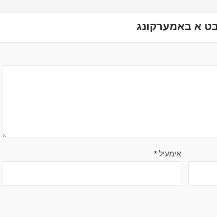
ט א באמערקונג
אימעיל
*