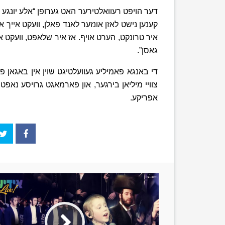
דער הויפט רעוואלטירער האט גערופן “אלע יונגע ז
קענען נישט לאזן אונזער לאנד פאלן, וועקט אייך או
איר טרונקט, הערט אויף. אז איר שלאפט, וועקט איי
גאסן”.
צוויי מיליאן בירגער, און פארמאגט גרויסע נאפט 
אפריקע.