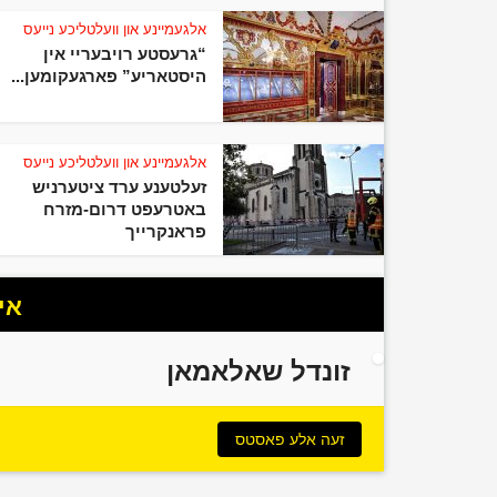
אלגעמיינע און וועלטליכע נייעס
“גרעסטע רויבעריי אין
היסטאריע” פארגעקומען...
אלגעמיינע און וועלטליכע נייעס
זעלטענע ערד ציטערניש
באטרעפט דרום-מזרח
פראנקרייך
אי
זונדל שאלאמאן
זעה אלע פאסטס