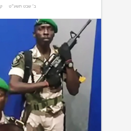
ב׳ שבט תשע״ט
קי