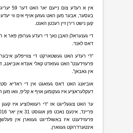
אין א רעד
בעסער, אבער מען האט געזען אויף אים ווי יעדעס 
קען נישט רירן זיין רעכטן האנט.
די גענעראלן האבן נאך די רעדע גערופן פאר א רעו
דאס לאנד.
“די רעדע האט געשטארקט די צווייפלען איבער ד
פרעזידענט” האט געזאדט קאלי אונדא אוביאנג, דע
אין גאבאן”.
אוביאנג האט דאס געזאגט אין די ראדיא סטאנ
דעקלעראציע איז געקומען אויף א קליפ, וואו מען 
ער האט צוגעלייגט אז “די רעוואלוציע איז קעגן
פרעזידענט איז באשולדיגט געווארן אין פעלשן
אינטערדרוקט געווארן.