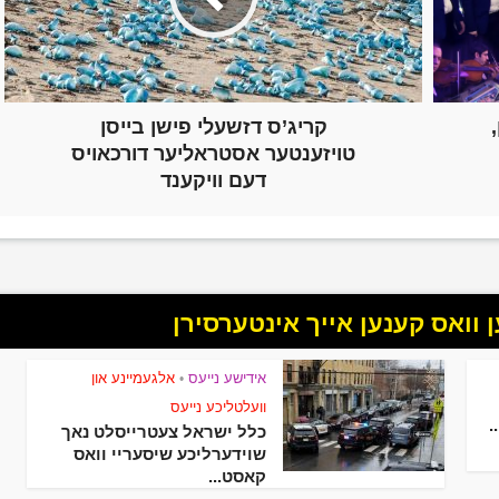
קריג’ס דזשעלי פישן בייסן
טויזענטער אסטראליער דורכאויס
דעם וויקענד
וואס קענען אייך אינטערסירן
אידישע נייעס
אלגעמיינע און
•
וועלטליכע נייעס
.
כלל ישראל צעטרייסלט נאך
שוידערליכע שיסעריי וואס
קאסט...