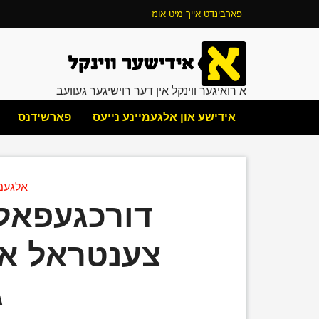
פארבינדט אייך מיט אונז
א רואיגער ווינקל אין דער רוישיגער געוועב
אידישע און אלגעמיינע נייעס
פארשידנס
אלגעמי
דורכגעפאלע
צענטראל אפ
ג