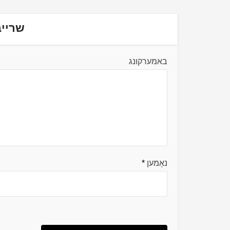
שרייב
באמערקונג
נאָמען
*