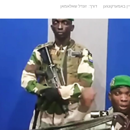
ין באמערקונגען
דורך:
זונדל שאלאמאן