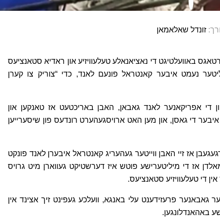
רך:
זונדל שאלאמאן
טאגס באוועלטיגט די נאציאנאלע טעלעוויזיע און ראדיא סטאנציעס
יטער נעמט איבער קאנטראל פונעם לאנד, כדי “צוריק צו קערן
 פון די אפריקאנער לאנד גאבאן, האבן באריכטעט אז טאנקען און
בער די גאסן, און מען האט ארויסגעהערט רונדעס פון שיסערייען
געגעבן אז זיי האבן ווייטער געהעריג קאנטראל איבערן לאנד פונקט
געמאלדן אז די מיליטערישע פוטש איז דערשטיקט געווארן מיט גרויס
ין די טעלעוויזיע סטאנציעס.
ער גאבאנער פרעזידענט עלי באנגא, וועלכע געפינט זיך אצינד אין
שע באהאנדלונגען.