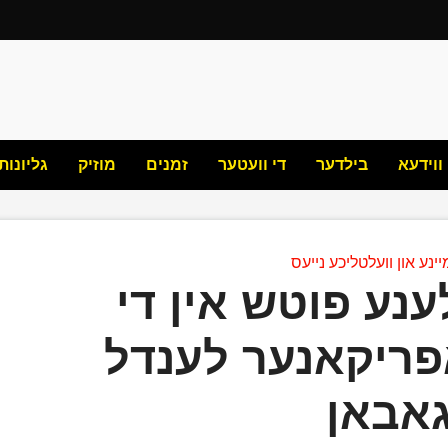
ווידעא
בילדער
די וועטער
זמנים
מוזיק
גליונות
ינע און וועלטליכע נייעס
נע פוטש אין די
ריקאנער לענדל
אבאן