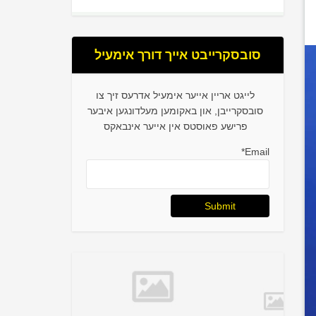
סובסקרייבט אייך דורך אימעיל
לייגט אריין אייער אימעיל אדרעס זיך צו
סובסקרייבן, און באקומען מעלדונגען איבער
פרישע פאוסטס אין אייער אינבאקס
Email*