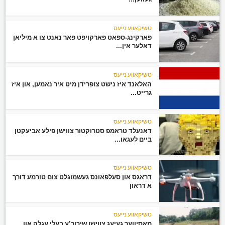
טשיקאווע נייעס
פארקינג-ספאט פארקויפט פאר נאנט צו א מיליאן
דאלער אין...
טשיקאווע נייעס
האלאנד איז נישט צופרידן מיט איר נאמען, און איז
גרייט...
טשיקאווע נייעס
דאנעלד טראמפ סטרוקטור צווישן פילע אביעקטן
ביים לעגאו...
טשיקאווע נייעס
דראגס און סעלפאונס געשמוגלט צום טורמע דורך
א דראון
טשיקאווע נייעס
מאסיווער געיעג צווישן שיכור’ע בעלי עגלה און