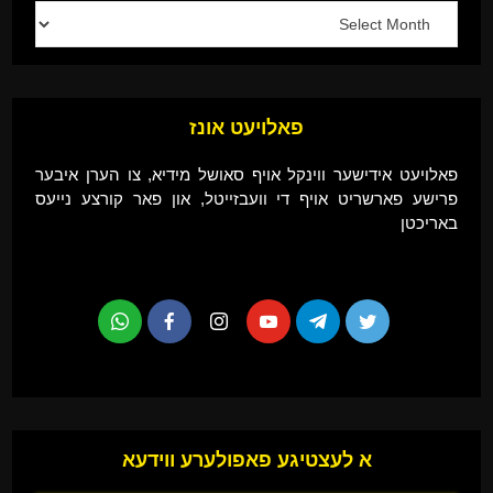
פאלויעט אונז
פאלויעט אידישער ווינקל אויף סאושל מידיא, צו הערן איבער
פרישע פארשריט אויף די וועבזייטל, און פאר קורצע נייעס
באריכטן
א לעצטיגע פאפולערע ווידעא