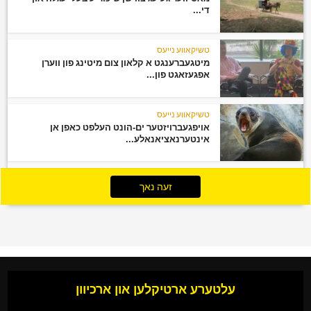
די...
טשיקאווע נייעס
מיטגעברענגט א קלאון צום מיטינג פון ווערן
אפגעזאגט פון...
טשיקאווע נייעס
אויפגעברויזטער ים-הונט העלפט כאפן אן
אינטערנאציאנאלע...
זעה נאך
עלטערע ארטיקלען און ארכיוון