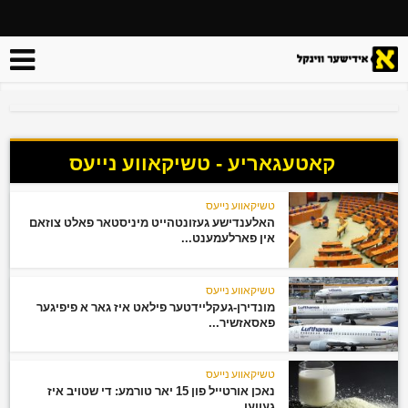
קאטעגאריע - טשיקאווע נייעס
טשיקאווע נייעס
האלענדישע געזונטהייט מיניסטאר פאלט צוזאם
אין פארלעמענט...
טשיקאווע נייעס
מונדירן-געקליידטער פילאט איז גאר א פיפיגער
פאסאזשיר...
טשיקאווע נייעס
נאכן אורטייל פון 15 יאר טורמע: די שטויב איז
געווען...